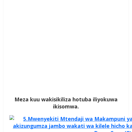
Meza kuu wakisikiliza hotuba iliyokuwa
ikisomwa.