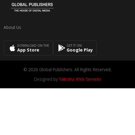
About Us
DOWNLOAD ON THE
GET IT ON
App Store
Google Play
© 2026 Global Publishers. All Rights Reserved.
Designed by
Yatosha Web Services