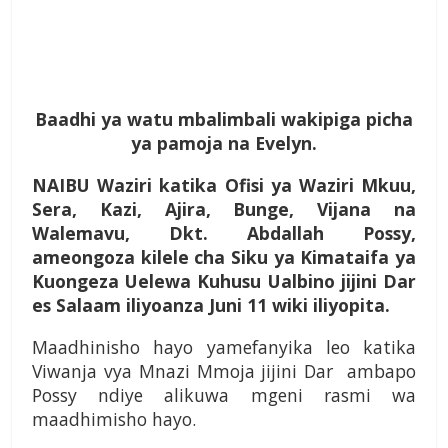
Baadhi ya watu mbalimbali wakipiga picha
ya pamoja na Evelyn.
NAIBU Waziri katika Ofisi ya Waziri Mkuu,
Sera, Kazi, Ajira, Bunge, Vijana na
Walemavu, Dkt. Abdallah Possy,
ameongoza kilele cha Siku ya Kimataifa ya
Kuongeza Uelewa Kuhusu Ualbino jijini Dar
es Salaam iliyoanza Juni 11 wiki iliyopita.
Maadhinisho hayo yamefanyika leo katika
Viwanja vya Mnazi Mmoja jijini Dar ambapo
Possy ndiye alikuwa mgeni rasmi wa
maadhimisho hayo.