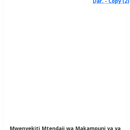
Mwenyekiti Mtendaji wa Makampuni ya ya