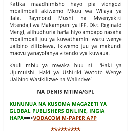
Katika maadhimisho hayo pia viongozi
mbalimbali akiwemo Mkuu wa Wilaya ya
Ilala, Raymond Mushi na Mwenyekiti
Mtendaji wa Makampuni ya IPP, Dkt. Reginald
Mengi, alihudhuria hafla hiyo ambapo nasaha
mbalimbali juu ya kuwathamini watu wenye
ualbino zilitolewa, ikiwemo juu ya makundi
maovu yanayofanya vitendo vya kuwaua.
Kauli mbiu ya mwaka huu ni ‘Haki ya
Ujumuishi, Haki ya Ushiriki Watoto Wenye
Ualbino Wasikilizwe na Walindwe’.
NA DENIS MTIMA/GPL
KUNUNUA NA KUSOMA MAGAZETI YA
GLOBAL PUBLISHERS ONLINE, INGIA
HAPA
==>
VODACOM M-PAPER APP
*********