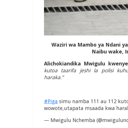
Waziri wa Mambo ya Ndani ya
Naibu wake, I
Alichokiandika Mwigulu kwenye
kutoa taarifa jeshi la polisi k
haraka.”
#Piga
simu namba 111 au 112 kutoa 
wowote,utapata msaada kwa hara
— Mwigulu Nchemba (@mwigulun