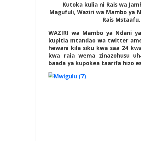
Kutoka kulia ni Rais wa Ja
Magufuli, Waziri wa Mambo ya N
Rais Mstaafu,
WAZIRI wa Mambo ya Ndani ya
kupitia mtandao wa twitter a
hewani kila siku kwa saa 24 kwa
kwa raia wema zinazohusu uha
baada ya kupokea taarifa hizo esh