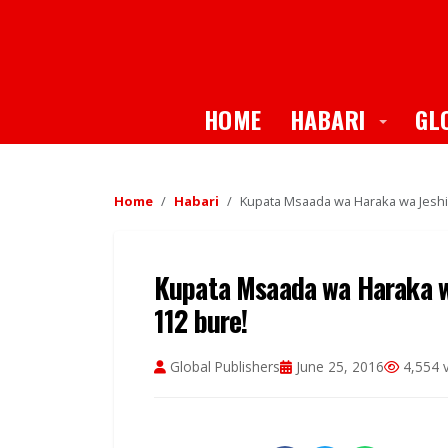
Toggle
HOME
HABARI
GL
Home
Habari
Kupata Msaada wa Haraka wa Jeshi l
Kupata Msaada wa Haraka wa 
112 bure!
Global Publishers
June 25, 2016
4,554 