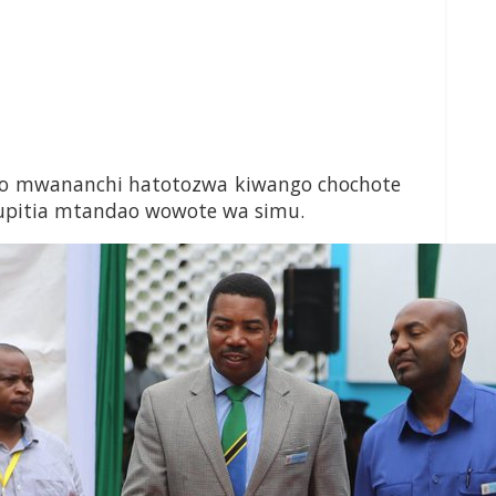
po mwananchi hatotozwa kiwango chochote
upitia mtandao wowote wa simu.