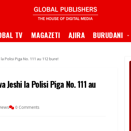
 Dropdown
T
OBAL TV
MAGAZETI
AJIRA
BURUDANI
a Polisi Piga No. 111 au 112 bure!
Jeshi la Polisi Piga No. 111 au
views
0 Comments