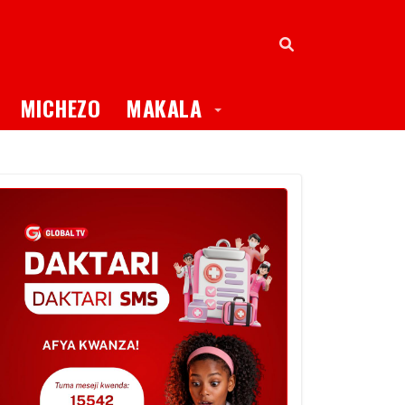
oggle Dropdown
Toggle Dropdown
MICHEZO
MAKALA