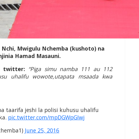
 Nchi, Mwigulu Nchemba (kushoto) na
njinia
Hamad
Masauni.
 twitter:
“Piga simu namba 111 au 112
uhusu uhalifu wowote,utapata msaada kwa
taarifa jeshi la polisi kuhusu uhalifu
ka.
pic.twitter.com/mpDGWpGIwj
chemba1)
June 25, 2016