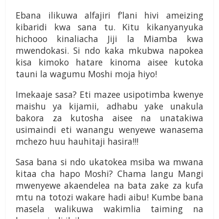
Ebana ilikuwa alfajiri f’lani hivi ameizing
kibaridi kwa sana tu. Kitu kikanyanyuka
hichooo kinaliacha Jiji la Miamba kwa
mwendokasi. Si ndo kaka mkubwa napokea
kisa kimoko hatare kinoma aisee kutoka
tauni la wagumu Moshi moja hiyo!
Imekaaje sasa? Eti mazee usipotimba kwenye
maishu ya kijamii, adhabu yake unakula
bakora za kutosha aisee na unatakiwa
usimaindi eti wanangu wenyewe wanasema
mchezo huu hauhitaji hasira!!!
Sasa bana si ndo ukatokea msiba wa mwana
kitaa cha hapo Moshi? Chama langu Mangi
mwenyewe akaendelea na bata zake za kufa
mtu na totozi wakare hadi aibu! Kumbe bana
masela walikuwa wakimlia taiming na