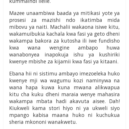
kummaindi ileile.
Mazee unaambiwa baada ya mitikasi yote ya
prosesi za mazishi ndo ikatimba mida
mibovu ya naiti. Machalii wakaona isiwe kitu,
wakamuibukia kachala kwa fasi ya geto dheni
wakampa bakora za kutosha ili iwe fundisho
kwa wana wengine ambapo huwa
wanabonyea inapokuja ishu ya kushiriki
kwenye mbishe za kijamii kwa fasi ya kitaani.
Ebana hii ni sistimu ambayo imezoeleka huko
kwenye mji wa wagumu kozi naminywa na
wana hapa kuwa kuna mwana alikwapua
kitu cha kuku dheni maraia wenye mahasira
wakampa mbata hadi akavuta aisee. Dah!
Kiukweli kama stori hiyo ni ya ukweli siyo
mpango kabisa maana huko ni kuchukua
sheria mkononi wanakwetu.