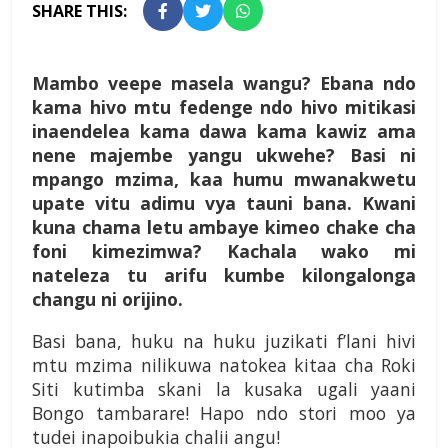
SHARE THIS:
Mambo veepe masela wangu? Ebana ndo
kama hivo mtu fedenge ndo hivo mitikasi
inaendelea kama dawa kama kawiz ama
nene majembe yangu ukwehe? Basi ni
mpango mzima, kaa humu mwanakwetu
upate vitu adimu vya tauni bana. Kwani
kuna chama letu ambaye kimeo chake cha
foni kimezimwa? Kachala wako mi
nateleza tu arifu kumbe kilongalonga
changu ni orijino.
Basi bana, huku na huku juzikati f’lani hivi
mtu mzima nilikuwa natokea kitaa cha Roki
Siti kutimba skani la kusaka ugali yaani
Bongo tambarare! Hapo ndo stori moo ya
tudei inapoibukia chalii angu!