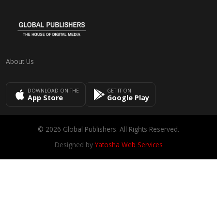
About Us
DOWNLOAD ON THE
GET IT ON
App Store
Google Play
© 2026 Global Publishers. All Rights Reserved.
Designed by
Yatosha Web Services