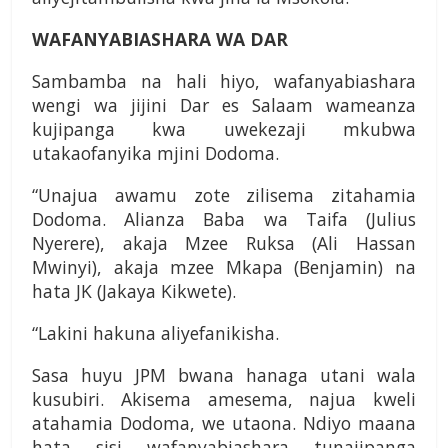
WAFANYABIASHARA WA DAR
Sambamba na hali hiyo, wafanyabiashara
wengi wa jijini Dar es Salaam wameanza
kujipanga kwa uwekezaji mkubwa
utakaofanyika mjini Dodoma.
“Unajua awamu zote zilisema zitahamia
Dodoma. Alianza Baba wa Taifa (Julius
Nyerere), akaja Mzee Ruksa (Ali Hassan
Mwinyi), akaja mzee Mkapa (Benjamin) na
hata JK (Jakaya Kikwete).
“Lakini hakuna aliyefanikisha.
Sasa huyu JPM bwana hanaga utani wala
kusubiri. Akisema amesema, najua kweli
atahamia Dodoma, we utaona. Ndiyo maana
hata sisi wafanyabiashara tunajipanga