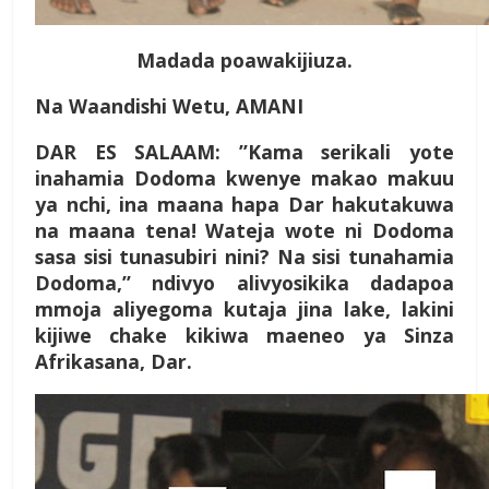
Madada poawakijiuza.
Na Waandishi Wetu, AMANI
D
AR ES SALAAM: ”Kama serikali yote
inahamia Dodoma kwenye makao makuu
ya nchi, ina maana hapa Dar hakutakuwa
na maana tena! Wateja wote ni Dodoma
sasa sisi tunasubiri nini? Na sisi tunahamia
Dodoma,” ndivyo alivyosikika dadapoa
mmoja aliyegoma kutaja jina lake, lakini
kijiwe chake kikiwa maeneo ya Sinza
Afrikasana, Dar.