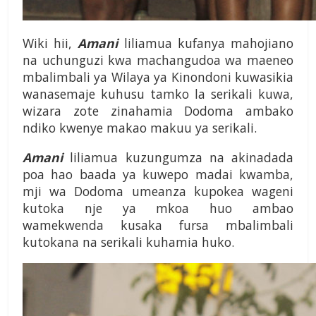
Wiki hii,
Amani
liliamua kufanya mahojiano
na uchunguzi kwa machangudoa wa maeneo
mbalimbali ya Wilaya ya Kinondoni kuwasikia
wanasemaje kuhusu tamko la serikali kuwa,
wizara zote zinahamia Dodoma ambako
ndiko kwenye makao makuu ya serikali.
Amani
liliamua kuzungumza na akinadada
poa hao baada ya kuwepo madai kwamba,
mji wa Dodoma umeanza kupokea wageni
kutoka nje ya mkoa huo ambao
wamekwenda kusaka fursa mbalimbali
kutokana na serikali kuhamia huko.