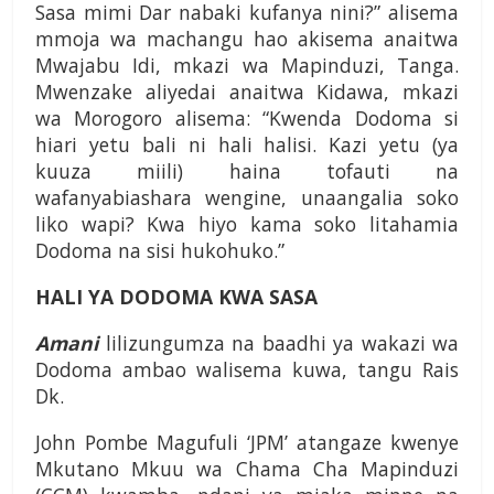
Sasa mimi Dar nabaki kufanya nini?” alisema
mmoja wa machangu hao akisema anaitwa
Mwajabu Idi, mkazi wa Mapinduzi, Tanga.
Mwenzake aliyedai anaitwa Kidawa, mkazi
wa Morogoro alisema: “Kwenda Dodoma si
hiari yetu bali ni hali halisi. Kazi yetu (ya
kuuza miili) haina tofauti na
wafanyabiashara wengine, unaangalia soko
liko wapi? Kwa hiyo kama soko litahamia
Dodoma na sisi hukohuko.”
HALI YA DODOMA KWA SASA
Amani
lilizungumza na baadhi ya wakazi wa
Dodoma ambao walisema kuwa, tangu Rais
Dk.
John Pombe Magufuli ‘JPM’ atangaze kwenye
Mkutano Mkuu wa Chama Cha Mapinduzi