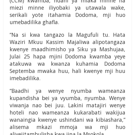
(CCM) kwamba, ndani ya miaka minne na
miezi minne iliyobaki ya utawala wake,
serikali yote itahamia Dodoma, mji huo
umebadilika ghafla.
“Na si kwa tangazo la Magufuli tu. Hata
Waziri Mkuu Kassim Majaliwa alipotangaza
kwenye maadhimisho ya Siku ya Mashujaa,
Julai 25 hapa mjini Dodoma kwamba yeye
atakuwa wa kwanza kuhamia Dodoma
Septemba mwaka huu, hali kwenye mji huu
imebadilika.
“Baadhi ya wenye nyumba wameanza
kupandisha bei ya vyumba, nyumba. Wenye
viwanja nao bei juu. Lakini matajiri wenye
hoteli nao wameanza kukarabati wakijua
wanaingia kwenye ushindani wa kibiashara,”
alisema mkazi mmoja wa mji huo
aliyejitambulisha kwa jina la Msokola.