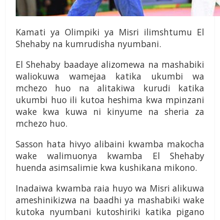
Kamati ya Olimpiki ya Misri ilimshtumu El
Shehaby na kumrudisha nyumbani.
El Shehaby baadaye alizomewa na mashabiki
waliokuwa wamejaa katika ukumbi wa
mchezo huo na alitakiwa kurudi katika
ukumbi huo ili kutoa heshima kwa mpinzani
wake kwa kuwa ni kinyume na sheria za
mchezo huo.
Sasson hata hivyo alibaini kwamba makocha
wake walimuonya kwamba El Shehaby
huenda asimsalimie kwa kushikana mikono.
Inadaiwa kwamba raia huyo wa Misri alikuwa
ameshinikizwa na baadhi ya mashabiki wake
kutoka nyumbani kutoshiriki katika pigano