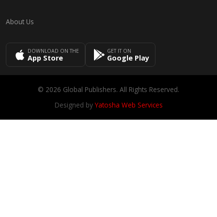
About Us
DOWNLOAD ON THE
GET IT ON
App Store
Google Play
© 2026 Global Publishers. All Rights Reserved.
Designed by
Yatosha Web Services