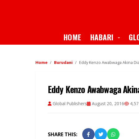
Toggle
HOME
HABARI
GL
Home
Burudani
Eddy Kenzo Awabwaga Akina Di
Eddy Kenzo Awabwaga Akin
Global Publishers
August 20, 2016
4,57
SHARE THIS: