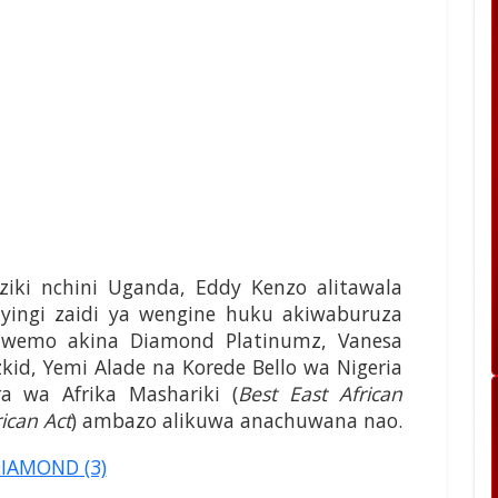
iki nchini Uganda, Eddy Kenzo alitawala
yingi zaidi ya wengine huku akiwaburuza
iwemo akina Diamond Platinumz, Vanesa
kid, Yemi Alade na Korede Bello wa Nigeria
a wa Afrika Mashariki (
Best East African
rican Act
) ambazo alikuwa anachuwana nao.