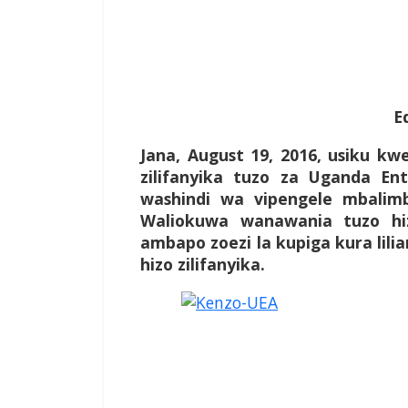
E
Jana, August 19, 2016, usiku k
zilifanyika tuzo za Uganda E
washindi wa vipengele mbalimbl
Waliokuwa wanawania tuzo h
ambapo zoezi la kupiga kura li
hizo zilifanyika.