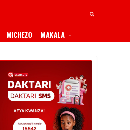
oggle Dropdown
Toggle Dropdown
MICHEZO
MAKALA