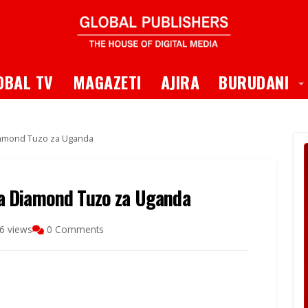
 Dropdown
T
OBAL TV
MAGAZETI
AJIRA
BURUDANI
amond Tuzo za Uganda
a Diamond Tuzo za Uganda
6 views
0 Comments