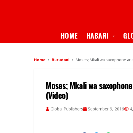
Toggle
HOME
HABARI
GL
Home
Burudani
Moses; Mkali wa saxophone an
Moses; Mkali wa saxophon
(Video)
Global Publishers
September 9, 2016
4,