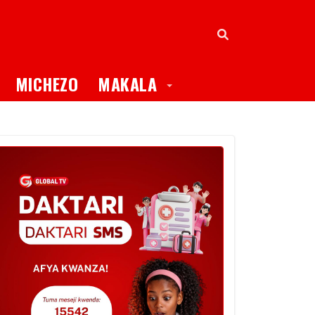
oggle Dropdown
Toggle Dropdown
MICHEZO
MAKALA