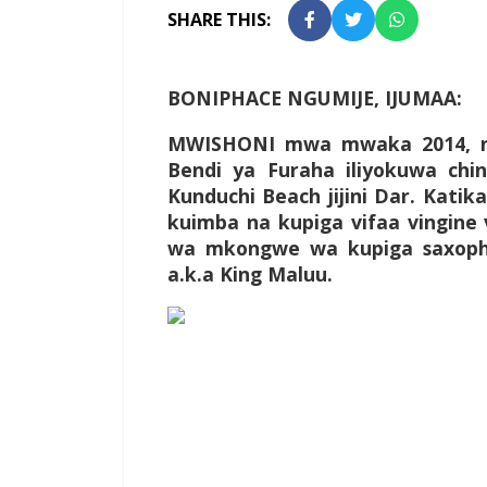
SHARE THIS:
BONIPHACE NGUMIJE, IJUMAA:
M
WISHONI mwa mwaka 2014, ni
Bendi ya Furaha iliyokuwa ch
Kunduchi Beach jijini Dar. Kati
kuimba na kupiga vifaa vingine v
wa mkongwe wa kupiga saxoph
a.k.a King Maluu.