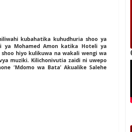
liwahi kubahatika kuhudhuria shoo ya
ini ya Mohamed Amon katika Hoteli ya
ka shoo hiyo kulikuwa na wakali wengi wa
ya muziki. Kilichonivutia zaidi ni uwepo
one ‘Mdomo wa Bata’ Akualike Salehe