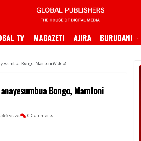
 Dropdown
T
OBAL TV
MAGAZETI
AJIRA
BURUDANI
ayesumbua Bongo, Mamtoni (Video)
e anayesumbua Bongo, Mamtoni
566 views
0 Comments