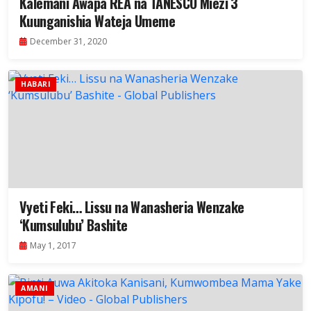
Kalemani Awapa REA na TANESCO Miezi 3
Kuunganishia Wateja Umeme
December 31, 2020
HABARI
Vyeti Feki… Lissu na Wanasheria Wenzake
‘Kumsulubu’ Bashite
May 1, 2017
AMANI