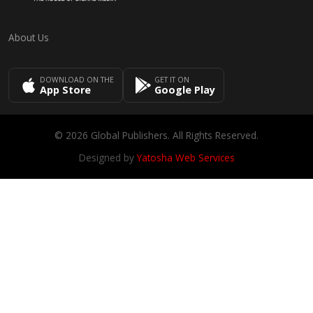
About Us
DOWNLOAD ON THE
GET IT ON
App Store
Google Play
© 2026 Global Publishers. All Rights Reserved.
Designed by
Yatosha Web Services