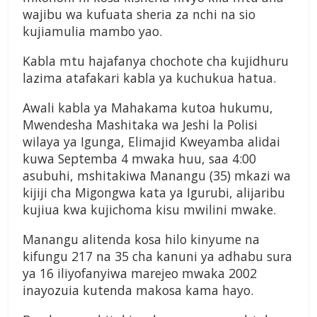
wajibu wa kufuata sheria za nchi na sio
kujiamulia mambo yao.
Kabla mtu hajafanya chochote cha kujidhuru
lazima atafakari kabla ya kuchukua hatua.
Awali kabla ya Mahakama kutoa hukumu,
Mwendesha Mashitaka wa Jeshi la Polisi
wilaya ya Igunga, Elimajid Kweyamba alidai
kuwa Septemba 4 mwaka huu, saa 4:00
asubuhi, mshitakiwa Manangu (35) mkazi wa
kijiji cha Migongwa kata ya Igurubi, alijaribu
kujiua kwa kujichoma kisu mwilini mwake.
Manangu alitenda kosa hilo kinyume na
kifungu 217 na 35 cha kanuni ya adhabu sura
ya 16 iliyofanyiwa marejeo mwaka 2002
inayozuia kutenda makosa kama hayo.