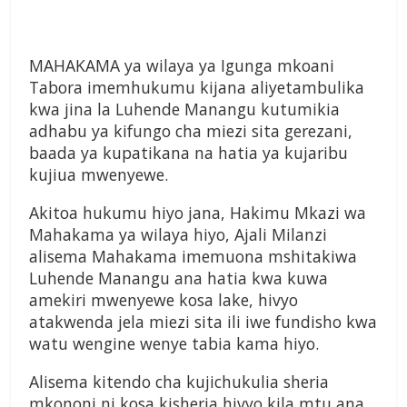
MAHAKAMA ya wilaya ya Igunga mkoani
Tabora imemhukumu kijana aliyetambulika
kwa jina la Luhende Manangu kutumikia
adhabu ya kifungo cha miezi sita gerezani,
baada ya kupatikana na hatia ya kujaribu
kujiua mwenyewe.
Akitoa hukumu hiyo jana, Hakimu Mkazi wa
Mahakama ya wilaya hiyo, Ajali Milanzi
alisema Mahakama imemuona mshitakiwa
Luhende Manangu ana hatia kwa kuwa
amekiri mwenyewe kosa lake, hivyo
atakwenda jela miezi sita ili iwe fundisho kwa
watu wengine wenye tabia kama hiyo.
Alisema kitendo cha kujichukulia sheria
mkononi ni kosa kisheria hivyo kila mtu ana