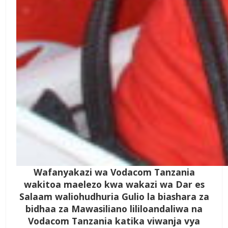
Wafanyakazi wa Vodacom Tanzania
wakitoa maelezo kwa wakazi wa Dar es
Salaam waliohudhuria Gulio la biashara za
bidhaa za Mawasiliano lililoandaliwa na
Vodacom Tanzania katika viwanja vya