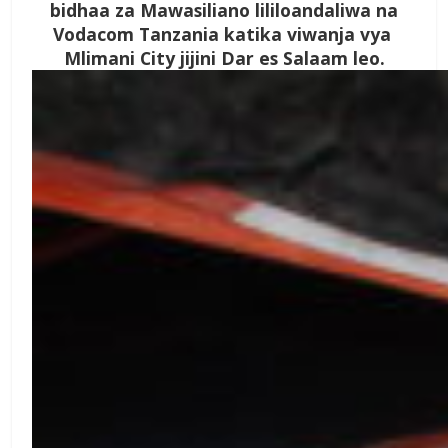
bidhaa za Mawasiliano lililoandaliwa na
Vodacom Tanzania katika viwanja vya
Mlimani City jijini Dar es Salaam leo.