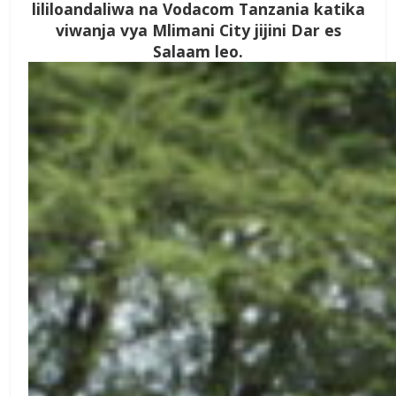
lililoandaliwa na Vodacom Tanzania katika
viwanja vya Mlimani City jijini Dar es
Salaam leo.