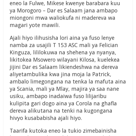
eneo la Fulwe, Mikese kwenye barabara kuu
ya Morogoro – Dar es Salaam jana ambapo
miongoni mwa waliokufa ni madereva wa
magari yote mawili.
Ajali hiyo ilihusisha lori aina ya fuso lenye
namba za usajili T 153 ASC mali ya Felician
Kinguza, lililokuwa na shehena ya nyanya,
likitokea Msowero wilayani Kilosa, kuelekea
jijini Dar es Salaam likiendeshwa na dereva
aliyetambulika kwa jina moja la Patrick,
ambalo limegongana na tenka la mafuta aina
ya Scania, mali ya Mlay, majira ya saa nane
usiku, ambapo inadaiwa fuso lilijaribu
kulipita gari dogo aina ya Corola na ghafla
dereva alikutana na tenki na kugongana
hivyo kusababisha ajali hiyo.
Taarifa kutoka eneo la tukio zimebainisha