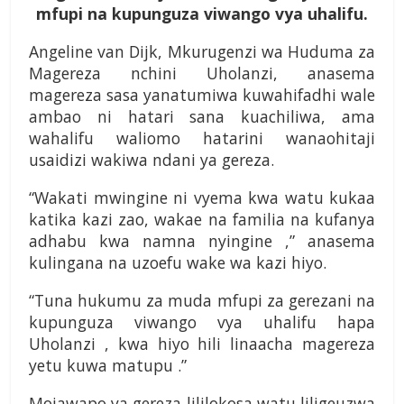
mfupi na kupunguza viwango vya uhalifu.
Angeline van Dijk, Mkurugenzi wa Huduma za
Magereza nchini Uholanzi, anasema
magereza sasa yanatumiwa kuwahifadhi wale
ambao ni hatari sana kuachiliwa, ama
wahalifu waliomo hatarini wanaohitaji
usaidizi wakiwa ndani ya gereza.
“Wakati mwingine ni vyema kwa watu kukaa
katika kazi zao, wakae na familia na kufanya
adhabu kwa namna nyingine ,” anasema
kulingana na uzoefu wake wa kazi hiyo.
“Tuna hukumu za muda mfupi za gerezani na
kupunguza viwango vya uhalifu hapa
Uholanzi , kwa hiyo hili linaacha magereza
yetu kuwa matupu .”
Mojawapo ya gereza lililokosa watu liligeuzwa