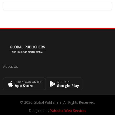
About Us
DOWNLOAD ON THE
GET IT ON
App Store
Google Play
© 2026 Global Publishers. All Rights Reserved.
Designed by
Yatosha Web Services