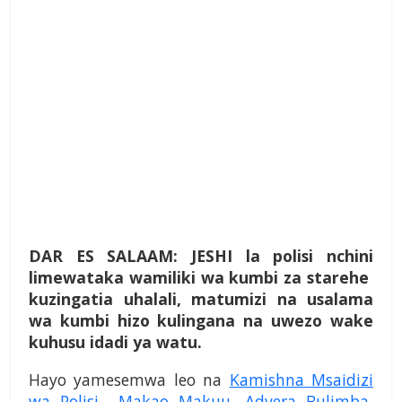
DAR ES SALAAM: JESHI la polisi nchini
limewataka wamiliki wa kumbi za starehe
kuzingatia uhalali, matumizi na usalama
wa kumbi hizo kulingana na uwezo wake
kuhusu idadi ya watu.
Hayo yamesemwa leo na
Kamishna Msaidizi
wa Polisi Makao Makuu, Advera Bulimba
,