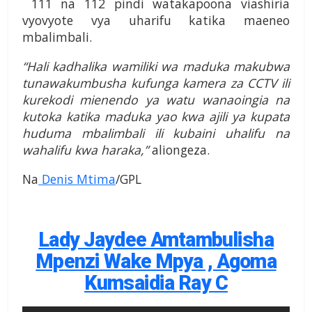
111 na 112 pindi watakapoona viashiria
vyovyote vya uharifu katika maeneo
mbalimbali.
“Hali kadhalika wamiliki wa maduka makubwa
tunawakumbusha kufunga kamera za CCTV ili
kurekodi mienendo ya watu wanaoingia na
kutoka katika maduka yao kwa ajili ya kupata
huduma mbalimbali ili kubaini uhalifu na
wahalifu kwa haraka,”
aliongeza.
Na
Denis Mtima
/GPL
Lady Jaydee Amtambulisha
Mpenzi Wake Mpya , Agoma
Kumsaidia Ray C