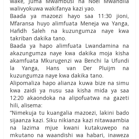
wake, Juma Mwambusi na Noel Mwandila
walivyokuwa wakifanya kazi yao.
Baada ya mazoezi hayo saa 11:30 jioni,
Mfaransa huyo alimfuata Meneja wa Yanga,
Hafidh Saleh na kuzungumza naye kwa
takriban dakika tano.
Baada ya hapo alimfuata Lwandamina na
akazungumza naye kwa dakika moja kisha
akamfuata Mkurugenzi wa Benchi la Ufundi
la Yanga, Hans van Der Pluijm na
kuzungumza naye kwa dakika tano.
Alipomaliza hapo alianza kuwa bize na simu
kwa zaidi ya nusu saa kisha mida ya saa
12:20 akaondoka na alipofuatwa na gazeti
hili, alisema:
“Nimekuja tu kuangalia mazoezi, lakini bado
sijaanza kazi. Siku nikianza kazi nitawaambia
na lazima mjue kwani kutakuwepo na
mkutano na waandishi wa habari, inaweza