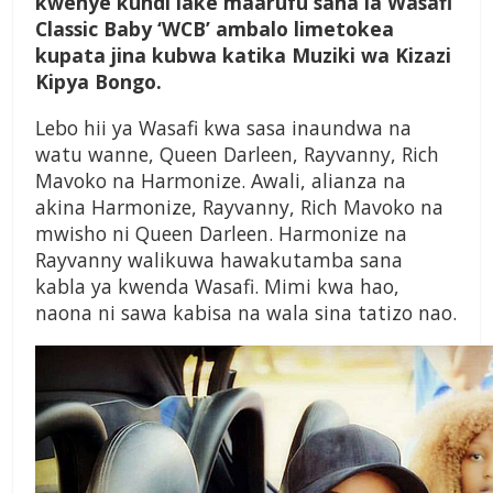
kwenye kundi lake maarufu sana la Wasafi
Classic Baby ‘WCB’ ambalo limetokea
kupata jina kubwa katika Muziki wa Kizazi
Kipya Bongo.
Lebo hii ya Wasafi kwa sasa inaundwa na
watu wanne, Queen Darleen, Rayvanny, Rich
Mavoko na Harmonize. Awali, alianza na
akina Harmonize, Rayvanny, Rich Mavoko na
mwisho ni Queen Darleen. Harmonize na
Rayvanny walikuwa hawakutamba sana
kabla ya kwenda Wasafi. Mimi kwa hao,
naona ni sawa kabisa na wala sina tatizo nao.