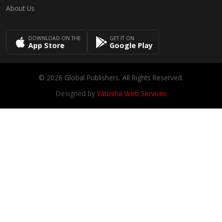
About Us
DOWNLOAD ON THE
GET IT ON
App Store
Google Play
© 2026 Global Publishers. All Rights Reserved.
Designed by
Yatosha Web Services