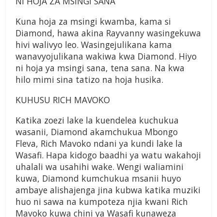
NI HOJA ZA MSINGI SANA
Kuna hoja za msingi kwamba, kama si
Diamond, hawa akina Rayvanny wasingekuwa
hivi walivyo leo. Wasingejulikana kama
wanavyojulikana wakiwa kwa Diamond. Hiyo
ni hoja ya msingi sana, tena sana. Na kwa
hilo mimi sina tatizo na hoja husika.
KUHUSU RICH MAVOKO
Katika zoezi lake la kuendelea kuchukua
wasanii, Diamond akamchukua Mbongo
Fleva, Rich Mavoko ndani ya kundi lake la
Wasafi. Hapa kidogo baadhi ya watu wakahoji
uhalali wa usahihi wake. Wengi waliamini
kuwa, Diamond kumchukua msanii huyo
ambaye alishajenga jina kubwa katika muziki
huo ni sawa na kumpoteza njia kwani Rich
Mavoko kuwa chini ya Wasafi kunaweza