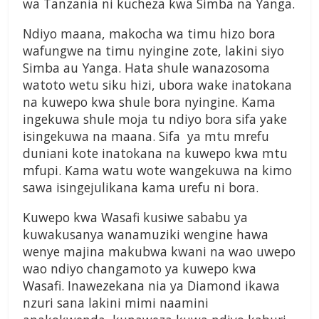
wa Tanzania ni kucheza kwa Simba na Yanga.
Ndiyo maana, makocha wa timu hizo bora
wafungwe na timu nyingine zote, lakini siyo
Simba au Yanga. Hata shule wanazosoma
watoto wetu siku hizi, ubora wake inatokana
na kuwepo kwa shule bora nyingine. Kama
ingekuwa shule moja tu ndiyo bora sifa yake
isingekuwa na maana. Sifa ya mtu mrefu
duniani kote inatokana na kuwepo kwa mtu
mfupi. Kama watu wote wangekuwa na kimo
sawa isingejulikana kama urefu ni bora.
Kuwepo kwa Wasafi kusiwe sababu ya
kuwakusanya wanamuziki wengine hawa
wenye majina makubwa kwani na wao uwepo
wao ndiyo changamoto ya kuwepo kwa
Wasafi. Inawezekana nia ya Diamond ikawa
nzuri sana lakini mimi naamini