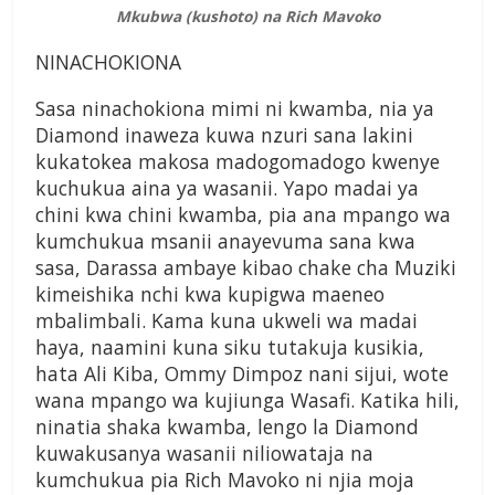
Mkubwa (kushoto) na Rich Mavoko
NINACHOKIONA
Sasa ninachokiona mimi ni kwamba, nia ya
Diamond inaweza kuwa nzuri sana lakini
kukatokea makosa madogomadogo kwenye
kuchukua aina ya wasanii. Yapo madai ya
chini kwa chini kwamba, pia ana mpango wa
kumchukua msanii anayevuma sana kwa
sasa, Darassa ambaye kibao chake cha Muziki
kimeishika nchi kwa kupigwa maeneo
mbalimbali. Kama kuna ukweli wa madai
haya, naamini kuna siku tutakuja kusikia,
hata Ali Kiba, Ommy Dimpoz nani sijui, wote
wana mpango wa kujiunga Wasafi. Katika hili,
ninatia shaka kwamba, lengo la Diamond
kuwakusanya wasanii niliowataja na
kumchukua pia Rich Mavoko ni njia moja