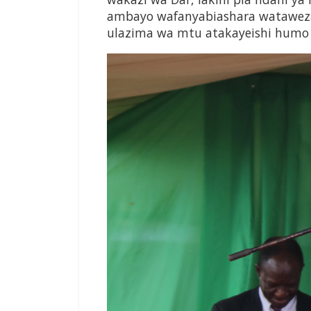
ambayo wafanyabiashara wataweza
ulazima wa mtu atakayeishi humo