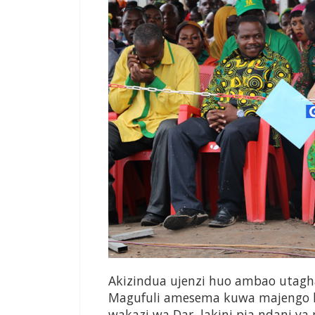
Akizindua ujenzi huo ambao utaghar
Magufuli amesema kuwa majengo 
wakazi wa Dar, lakini pia ndani 