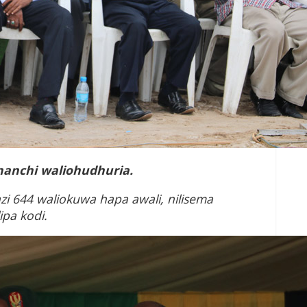
nanchi waliohudhuria.
zi 644 waliokuwa hapa awali, nilisema
ipa kodi.