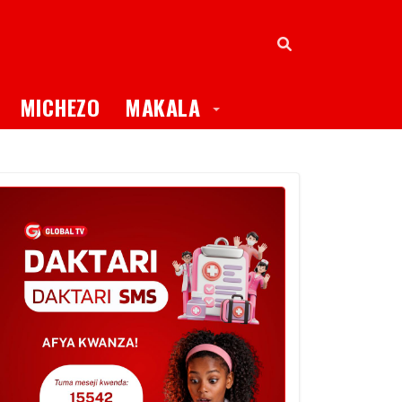
oggle Dropdown
Toggle Dropdown
MICHEZO
MAKALA