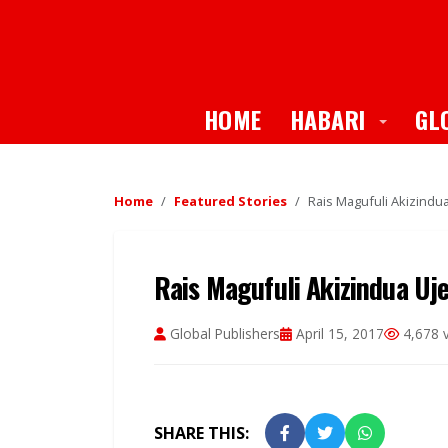
Toggle
HOME
HABARI
GL
Home
Featured Stories
Rais Magufuli Akizind
Rais Magufuli Akizindua U
Global Publishers
April 15, 2017
4,678 
SHARE THIS: