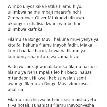
Wimbo uliyosikika katika filamu hiyo,
uliimbwa na muimbaji maarufu nchi
Zimbambwe, Oliver Mtukudzi ulikuwa
ukiongeza uhalisia kwani wimbo huo
uliimbwa kiafrika.
Filamu za Bongo Muvi, hakuna muvi yenye ya
kitaifa, hakuna filamu inayohifadhi. Miaka
kumi baadae hatutakuwa na filamu ya
kumuonyesha mtoto wa zama hizo.
Bado wachezaji wanalalamika filamu haziuzi,
filamu ya Neria mpaka leo hii bado inauza
mtandaoni. Ni kweli kabisa wala sisemi
uwongo filamu za Bongo Muvi zimekosoa
uhalisia.
Filamu zinachezwa hotelini, sisi maisha yetu
si ya hoteli. Tunahitaji filamu inayoonyesha