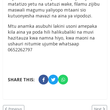
matatizo yetu na utatuzi wake, filamu zijibu
maswali magumu yaliyopo mtaani sio
kutuonyesha mavazi na aina ya vipodozi.
Mtu anamka asubuhi lakini usoni amepaka
kila aina ya poda hili halikubaliki na muvi
hazitauza kwa namna hiyo, kwa maoni na
ushauri nitumie ujumbe whatsaap
0652262797
SHARE THIS:
Previous
Next