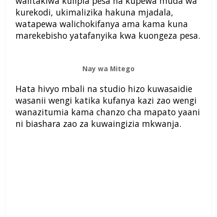
walitakiwa kulipia pesa na kupewa muda wa
kurekodi, ukimalizika hakuna mjadala,
watapewa walichokifanya ama kama kuna
marekebisho yatafanyika kwa kuongeza pesa.
Nay wa Mitego
Hata hivyo mbali na studio hizo kuwasaidie
wasanii wengi katika kufanya kazi zao wengi
wanazitumia kama chanzo cha mapato yaani
ni biashara zao za kuwaingizia mkwanja.