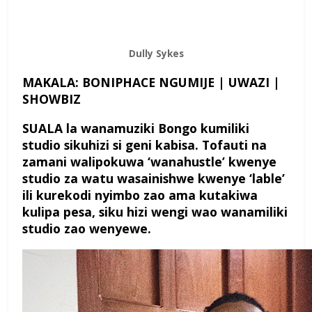
Dully Sykes
MAKALA: BONIPHACE NGUMIJE | UWAZI |
SHOWBIZ
S
UALA
la wanamuziki Bongo kumiliki
studio sikuhizi si geni kabisa. Tofauti na
zamani walipokuwa ‘wanahustle’ kwenye
studio za watu wasainishwe kwenye ‘lable’
ili kurekodi nyimbo zao ama kutakiwa
kulipa pesa, siku hizi wengi wao wanamiliki
studio zao wenyewe.