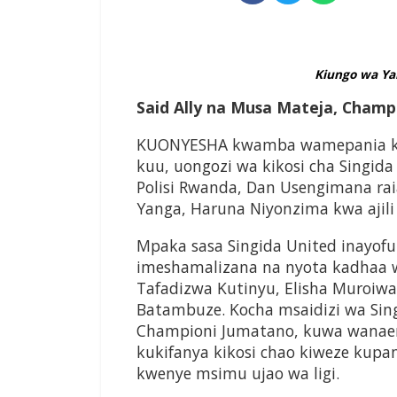
Kiungo wa Ya
Said Ally na Musa Mateja, Champ
KUONYESHA kwamba wamepania kuf
kuu, uongozi wa kikosi cha Singid
Polisi Rwanda, Dan Usengimana rai
Yanga, Haruna Niyonzima kwa ajili 
Mpaka sasa Singida United inayof
imeshamalizana na nyota kadhaa
Tafadizwa Kutinyu, Elisha Muroiw
Batambuze. Kocha msaidizi wa Sing
Championi Jumatano, kuwa wanaende
kukifanya kikosi chao kiweze kup
kwenye msimu ujao wa ligi.