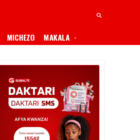
oggle Dropdown
Toggle Dropdown
MICHEZO
MAKALA