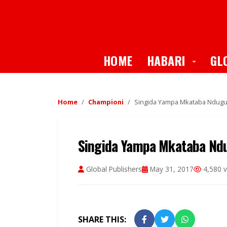
Toggle
HOME
HABARI
GL
Home
Championi
Singida Yampa Mkataba Ndugu
Singida Yampa Mkataba Nd
Global Publishers
May 31, 2017
4,580 v
SHARE THIS: