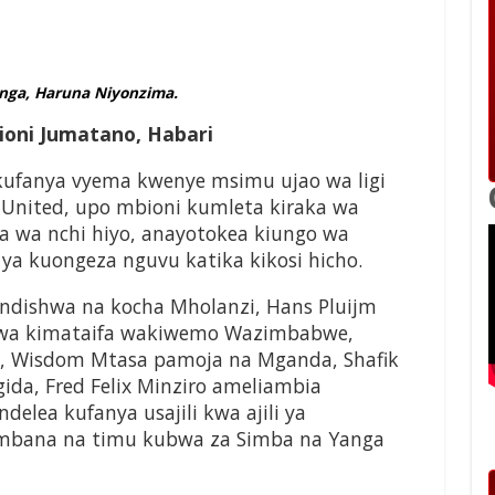
nga, Haruna Niyonzima.
ioni Jumatano, Habari
anya vyema kwenye msimu ujao wa ligi
a United, upo mbioni kumleta kiraka wa
a wa nchi hiyo, anayotokea kiungo wa
ya kuongeza nguvu katika kikosi hicho.
undishwa na kocha Mholanzi, Hans Pluijm
 wa kimataifa wakiwemo Wazimbabwe,
a, Wisdom Mtasa pamoja na Mganda, Shafik
ida, Fred Felix Minziro ameliambia
lea kufanya usajili kwa ajili ya
ambana na timu kubwa za Simba na Yanga