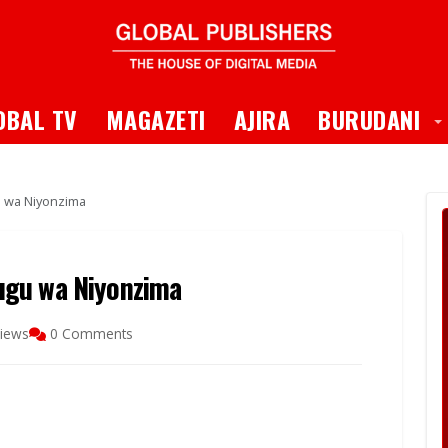
 Dropdown
T
OBAL TV
MAGAZETI
AJIRA
BURUDANI
 wa Niyonzima
ugu wa Niyonzima
iews
0 Comments