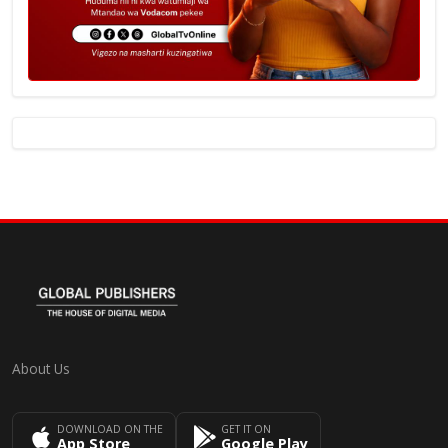
About Us
DOWNLOAD ON THE
GET IT ON
App Store
Google Play