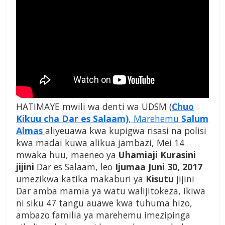
HATIMAYE mwili wa denti wa UDSM (
Chuo
Kikuu cha Dar es Salaam)
, Marehemu
Salum
Almas
aliyeuawa kwa kupigwa risasi na polisi
kwa madai kuwa alikua jambazi, Mei 14
mwaka huu, maeneo ya
Uhamiaji Kurasini
jijini
Dar es Salaam, leo
Ijumaa Juni 30, 2017
umezikwa katika makaburi ya
Kisutu
jijini
Dar amba mamia ya watu walijitokeza, ikiwa
ni siku 47 tangu auawe kwa tuhuma hizo,
ambazo familia ya marehemu imezipinga