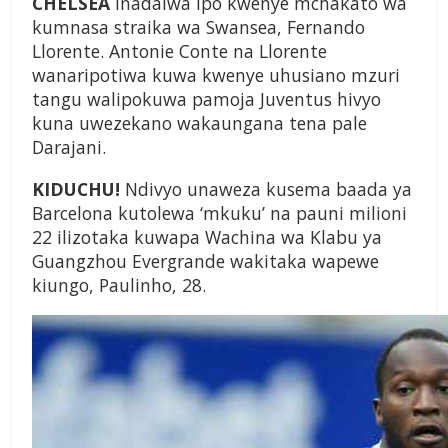
CHELSEA
inadaiwa ipo kwenye mchakato wa
kumnasa straika wa Swansea, Fernando
Llorente. Antonie Conte na Llorente
wanaripotiwa kuwa kwenye uhusiano mzuri
tangu walipokuwa pamoja Juventus hivyo
kuna uwezekano wakaungana tena pale
Darajani.
KIDUCHU!
Ndivyo unaweza kusema baada ya
Barcelona kutolewa ‘mkuku’ na pauni milioni
22 ilizotaka kuwapa Wachina wa Klabu ya
Guangzhou Evergrande wakitaka wapewe
kiungo, Paulinho, 28.