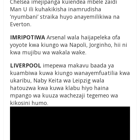
Chelsea imejipanga kuiendea mbele zaidi
Man U ili kuhakikisha inamrudisha
‘nyumbani’ straika huyo anayemilikiwa na
Everton.
IMRIPOTIWA
Arsenal wala haijapeleka ofa
yoyote kwa kiungo wa Napoli, Jorginho, hii ni
kwa mujibu wa wakala wake.
LIVERPOOL
imepewa makavu baada ya
kuambiwa kuwa kiungo wanayemfuatilia kwa
ukaribu, Naby Keita wa Leipzig wala
hatouzwa kwa kuwa klabu hiyo haina
mpango wa kuuza wachezaji tegemeo wa
kikosini humo.