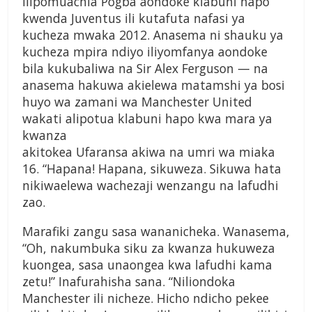
ilipomuachia Pogba aondoke klabuni hapo
kwenda Juventus ili kutafuta nafasi ya
kucheza mwaka 2012. Anasema ni shauku ya
kucheza mpira ndiyo iliyomfanya aondoke
bila kukubaliwa na Sir Alex Ferguson — na
anasema hakuwa akielewa matamshi ya bosi
huyo wa zamani wa Manchester United
wakati alipotua klabuni hapo kwa mara ya
kwanza
akitokea Ufaransa akiwa na umri wa miaka
16. “Hapana! Hapana, sikuweza. Sikuwa hata
nikiwaelewa wachezaji wenzangu na lafudhi
zao.
Marafiki zangu sasa wananicheka. Wanasema,
“Oh, nakumbuka siku za kwanza hukuweza
kuongea, sasa unaongea kwa lafudhi kama
zetu!” Inafurahisha sana. “Niliondoka
Manchester ili nicheze. Hicho ndicho pekee