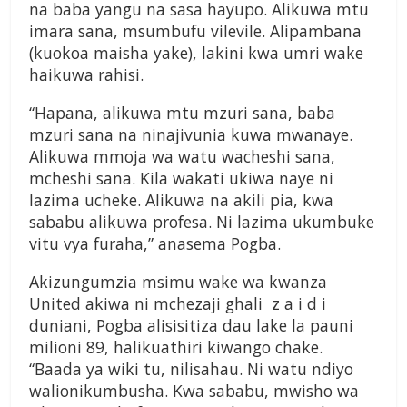
na baba yangu na sasa hayupo. Alikuwa mtu
imara sana, msumbufu vilevile. Alipambana
(kuokoa maisha yake), lakini kwa umri wake
haikuwa rahisi.
“Hapana, alikuwa mtu mzuri sana, baba
mzuri sana na ninajivunia kuwa mwanaye.
Alikuwa mmoja wa watu wacheshi sana,
mcheshi sana. Kila wakati ukiwa naye ni
lazima ucheke. Alikuwa na akili pia, kwa
sababu alikuwa profesa. Ni lazima ukumbuke
vitu vya furaha,” anasema Pogba.
Akizungumzia msimu wake wa kwanza
United akiwa ni mchezaji ghali z a i d i
duniani, Pogba alisisitiza dau lake la pauni
milioni 89, halikuathiri kiwango chake.
“Baada ya wiki tu, nilisahau. Ni watu ndiyo
walionikumbusha. Kwa sababu, mwisho wa