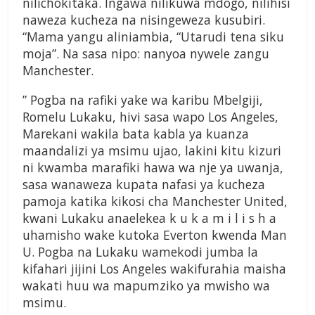
nilichokitaka. Ingawa nilikuwa mdogo, nilihisi
naweza kucheza na nisingeweza kusubiri.
“Mama yangu aliniambia, “Utarudi tena siku
moja”. Na sasa nipo: nanyoa nywele zangu
Manchester.
” Pogba na rafiki yake wa karibu Mbelgiji,
Romelu Lukaku, hivi sasa wapo Los Angeles,
Marekani wakila bata kabla ya kuanza
maandalizi ya msimu ujao, lakini kitu kizuri
ni kwamba marafiki hawa wa nje ya uwanja,
sasa wanaweza kupata nafasi ya kucheza
pamoja katika kikosi cha Manchester United,
kwani Lukaku anaelekea k u k a m i l i s h a
uhamisho wake kutoka Everton kwenda Man
U. Pogba na Lukaku wamekodi jumba la
kifahari jijini Los Angeles wakifurahia maisha
wakati huu wa mapumziko ya mwisho wa
msimu.