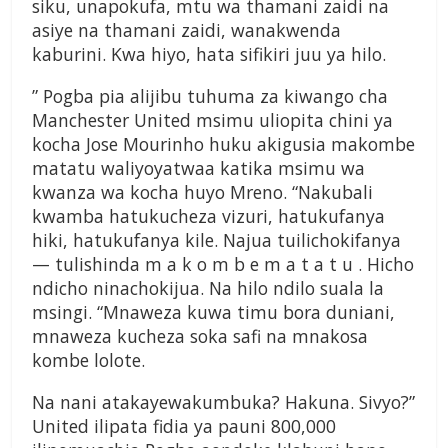
siku, unapokufa, mtu wa thamani zaidi na
asiye na thamani zaidi, wanakwenda
kaburini. Kwa hiyo, hata sifikiri juu ya hilo.
” Pogba pia alijibu tuhuma za kiwango cha
Manchester United msimu uliopita chini ya
kocha Jose Mourinho huku akigusia makombe
matatu waliyoyatwaa katika msimu wa
kwanza wa kocha huyo Mreno. “Nakubali
kwamba hatukucheza vizuri, hatukufanya
hiki, hatukufanya kile. Najua tuilichokifanya
— tulishinda m a k o m b e m a t a t u . Hicho
ndicho ninachokijua. Na hilo ndilo suala la
msingi. “Mnaweza kuwa timu bora duniani,
mnaweza kucheza soka safi na mnakosa
kombe lolote.
Na nani atakayewakumbuka? Hakuna. Sivyo?”
United ilipata fidia ya pauni 800,000