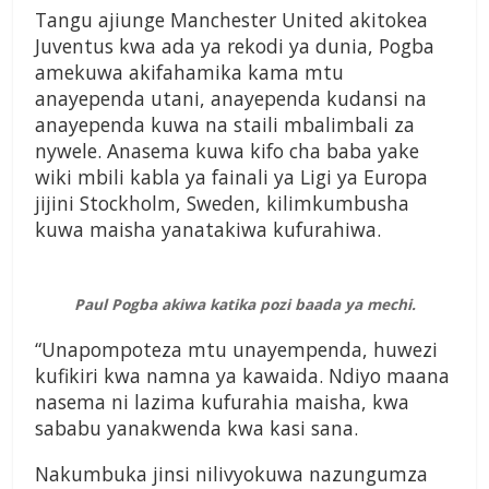
Tangu ajiunge Manchester United akitokea
Juventus kwa ada ya rekodi ya dunia, Pogba
amekuwa akifahamika kama mtu
anayependa utani, anayependa kudansi na
anayependa kuwa na staili mbalimbali za
nywele. Anasema kuwa kifo cha baba yake
wiki mbili kabla ya fainali ya Ligi ya Europa
jijini Stockholm, Sweden, kilimkumbusha
kuwa maisha yanatakiwa kufurahiwa.
Paul Pogba akiwa katika pozi baada ya mechi.
“Unapompoteza mtu unayempenda, huwezi
kufikiri kwa namna ya kawaida. Ndiyo maana
nasema ni lazima kufurahia maisha, kwa
sababu yanakwenda kwa kasi sana.
Nakumbuka jinsi nilivyokuwa nazungumza