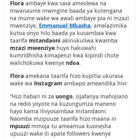
Flora
ambaye kwa sasa ameolewa na
mwanaume mwingine baada ya kutengana
na mume wake wa awali ambaye pia ni mzazi
mwenziye,
Emmanuel Mbasha
, amelazimika
kutoa onyo hilo baada ya kusambaa kwa
taarifa
mitandaoni
akinukuliwa kwamba
mzazi mwenziye
huyo hakuwahi
kumridhisha kimapenzi kwa kipindi chote
walichokuwa kwenye
ndoa
.
Flora
amekana taarifa hizo kupitia ukurasa
wake wa
Instagram
ambapo ameandika hivi:
“Hizi habari ni za
uongo
, sijafanya mahojiano
na redio yoyote na kuzungumza maneno
hayo kama ilivyosambaa mitandaoni.
Naomba mzipuuze taarifa hizo maana ni
mpuuzi
mmoja tu ameamua kuonesha
upuuzi wake ili apate followers kwenye