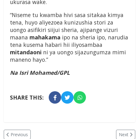
ukurasa wake.
“Niseme tu kwamba hivi sasa sitakaa kimya
tena, huyo aliyezoea kunizushia stori za
uongo asifikiri siijui sheria, ajipange vizuri
maana
mahakama
ipo na sheria ipo, narudia
tena kusema habari hii iliyosambaa
mitandaoni
ni ya uongo sijazungumza mimi
maneno hayo.”
Na Isri Mohamed/GPL
SHARE THIS:
Previous
Next