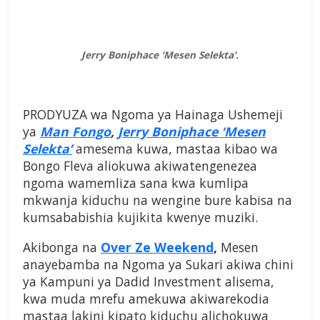
Jerry Boniphace ‘Mesen Selekta’.
PRODYUZA wa Ngoma ya Hainaga Ushemeji
ya
Man Fongo
,
Jerry Boniphace ‘Mesen
Selekta’
amesema kuwa, mastaa kibao wa
Bongo Fleva aliokuwa akiwatengenezea
ngoma wamemliza sana kwa kumlipa
mkwanja kiduchu na wengine bure kabisa na
kumsababishia kujikita kwenye muziki.
Akibonga na
Over Ze Weekend
,
Mesen
anayebamba na Ngoma ya Sukari akiwa chini
ya Kampuni ya Dadid Investment alisema,
kwa muda mrefu amekuwa akiwarekodia
mastaa lakini kipato kiduchu alichokuwa