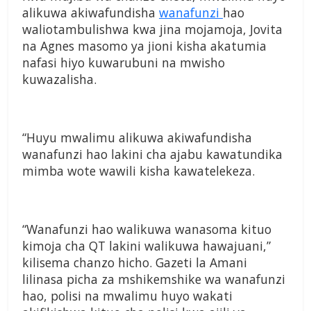
alikuwa akiwafundisha
wanafunzi
hao
waliotambulishwa kwa jina mojamoja, Jovita
na Agnes masomo ya jioni kisha akatumia
nafasi hiyo kuwarubuni na mwisho
kuwazalisha.
“Huyu mwalimu alikuwa akiwafundisha
wanafunzi hao lakini cha ajabu kawatundika
mimba wote wawili kisha kawatelekeza.
“Wanafunzi hao walikuwa wanasoma kituo
kimoja cha QT lakini walikuwa hawajuani,”
kilisema chanzo hicho. Gazeti la Amani
lilinasa picha za mshikemshike wa wanafunzi
hao, polisi na mwalimu huyo wakati