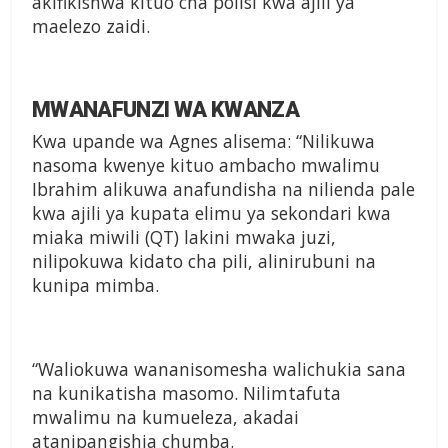
akifikishwa kituo cha polisi kwa ajili ya
maelezo zaidi.
MWANAFUNZI WA KWANZA
Kwa upande wa Agnes alisema: “Nilikuwa
nasoma kwenye kituo ambacho mwalimu
Ibrahim alikuwa anafundisha na nilienda pale
kwa ajili ya kupata elimu ya sekondari kwa
miaka miwili (QT) lakini mwaka juzi,
nilipokuwa kidato cha pili, alinirubuni na
kunipa mimba.
“Waliokuwa wananisomesha walichukia sana
na kunikatisha masomo. Nilimtafuta
mwalimu na kumueleza, akadai
atanipangishia chumba.