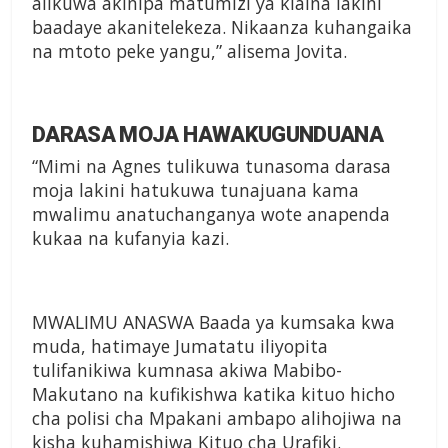
alikuwa akinipa matumizi ya kiaina lakini
baadaye akanitelekeza. Nikaanza kuhangaika
na mtoto peke yangu,” alisema Jovita.
DARASA MOJA HAWAKUGUNDUANA
“Mimi na Agnes tulikuwa tunasoma darasa
moja lakini hatukuwa tunajuana kama
mwalimu anatuchanganya wote anapenda
kukaa na kufanyia kazi.
MWALIMU ANASWA Baada ya kumsaka kwa
muda, hatimaye Jumatatu iliyopita
tulifanikiwa kumnasa akiwa Mabibo-
Makutano na kufikishwa katika kituo hicho
cha polisi cha Mpakani ambapo alihojiwa na
kisha kuhamishiwa Kituo cha Urafiki.