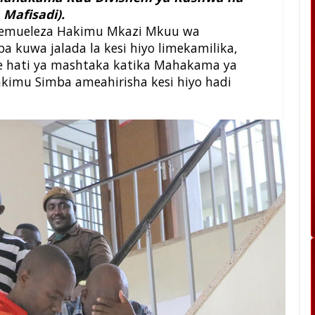
Mafisadi).
 amemueleza Hakimu Mkazi Mkuu wa
kuwa jalada la kesi hiyo limekamilika,
e hati ya mashtaka katika Mahakama ya
akimu Simba ameahirisha kesi hiyo hadi