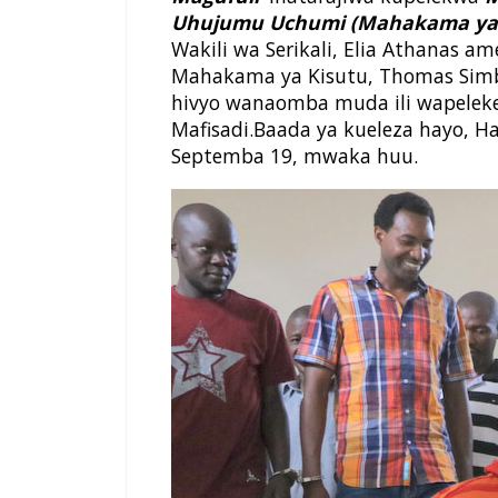
Uhujumu Uchumi (Mahakama ya 
Wakili wa Serikali, Elia Athanas
Mahakama ya Kisutu, Thomas Simba 
hivyo wanaomba muda ili wapelek
Mafisadi.
Baada ya kueleza hayo, H
Septemba 19, mwaka huu.