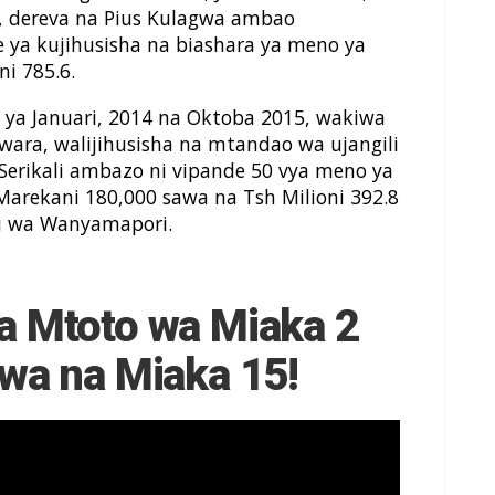
 dereva na Pius Kulagwa ambao
ya kujihusisha na biashara ya meno ya
i 785.6.
i ya Januari, 2014 na Oktoba 2015, wakiwa
wara, walijihusisha na mtandao wa ujangili
erikali ambazo ni vipande 50 vya meno ya
arekani 180,000 sawa na Tsh Milioni 392.8
zi wa Wanyamapori.
wa Mtoto wa Miaka 2
wa na Miaka 15!