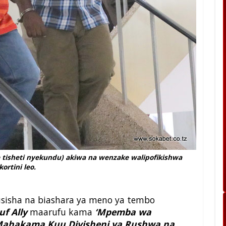
 tisheti nyekundu) akiwa na wenzake walipofikishwa
kortini leo.
usisha na biashara ya meno ya tembo
uf Ally
maarufu kama
‘Mpemba wa
ahakama Kuu Divisheni ya Rushwa na