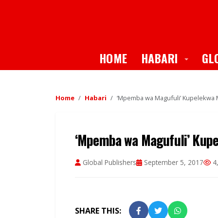
Toggle
HOME
HABARI
GL
Home
Habari
‘Mpemba wa Magufuli’ Kupelekwa 
‘Mpemba wa Magufuli’ Kup
Global Publishers
September 5, 2017
4,
SHARE THIS: