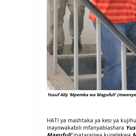
Yusuf Ally ‘Mpemba wa Magufuli’ (mwenye
HATI ya mashtaka ya kesi ya kujih
inayowakabili mfanyabiashara
Yus
Magufuli’
inatarajiwa kupelekwa
M