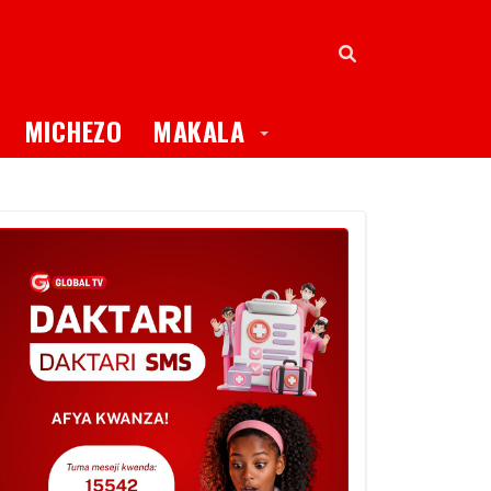
oggle Dropdown
Toggle Dropdown
MICHEZO
MAKALA