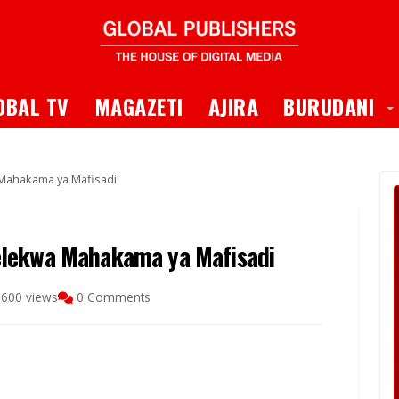
 Dropdown
T
OBAL TV
MAGAZETI
AJIRA
BURUDANI
Mahakama ya Mafisadi
elekwa Mahakama ya Mafisadi
600 views
0 Comments