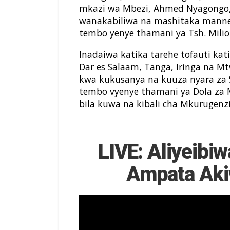
mkazi wa Mbezi, Ahmed Nyagongo,
wanakabiliwa na mashitaka manne 
tembo yenye thamani ya Tsh. Milion
Inadaiwa katika tarehe tofauti kat
Dar es Salaam, Tanga, Iringa na Mt
kwa kukusanya na kuuza nyara za S
tembo vyenye thamani ya Dola za M
bila kuwa na kibali cha Mkurugen
LIVE: Aliyeibi
Ampata Aki