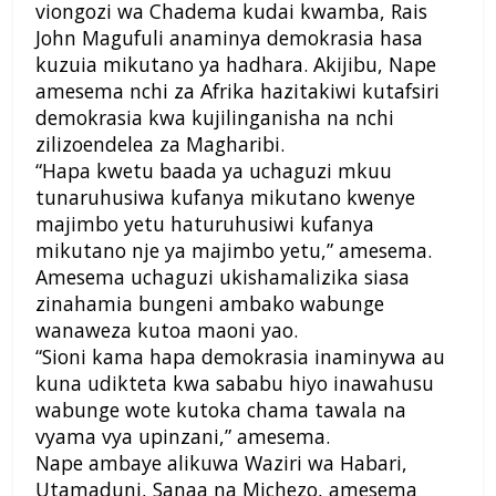
viongozi wa Chadema kudai kwamba, Rais
John Magufuli anaminya demokrasia hasa
kuzuia mikutano ya hadhara.
Akijibu, Nape
amesema nchi za Afrika hazitakiwi kutafsiri
demokrasia kwa kujilinganisha na nchi
zilizoendelea za Magharibi.
“Hapa kwetu baada ya uchaguzi mkuu
tunaruhusiwa kufanya mikutano kwenye
majimbo yetu haturuhusiwi kufanya
mikutano nje ya majimbo yetu,” amesema.
Amesema uchaguzi ukishamalizika siasa
zinahamia bungeni ambako wabunge
wanaweza kutoa maoni yao.
“Sioni kama hapa demokrasia inaminywa au
kuna udikteta kwa sababu hiyo inawahusu
wabunge wote kutoka chama tawala na
vyama vya upinzani,” amesema.
Nape ambaye alikuwa Waziri wa Habari,
Utamaduni, Sanaa na Michezo, amesema