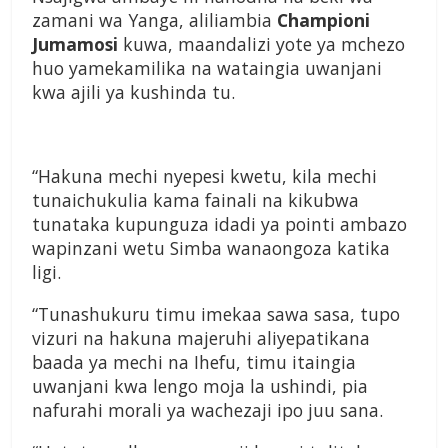
zamani wa Yanga, aliliambia
Championi
Jumamosi
kuwa, maandalizi yote ya mchezo
huo yamekamilika na wataingia uwanjani
kwa ajili ya kushinda tu.
“Hakuna mechi nyepesi kwetu, kila mechi
tunaichukulia kama fainali na kikubwa
tunataka kupunguza idadi ya pointi ambazo
wapinzani wetu Simba wanaongoza katika
ligi.
“Tunashukuru timu imekaa sawa sasa, tupo
vizuri na hakuna majeruhi aliyepatikana
baada ya mechi na Ihefu, timu itaingia
uwanjani kwa lengo moja la ushindi, pia
nafurahi morali ya wachezaji ipo juu sana.