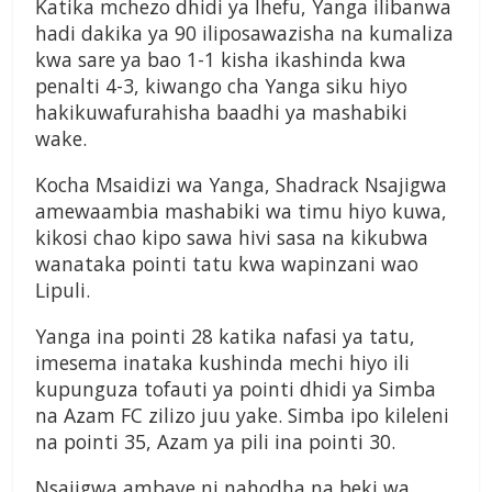
Katika mchezo dhidi ya Ihefu, Yanga ilibanwa
hadi dakika ya 90 iliposawazisha na kumaliza
kwa sare ya bao 1-1 kisha ikashinda kwa
penalti 4-3, kiwango cha Yanga siku hiyo
hakikuwafurahisha baadhi ya mashabiki
wake.
Kocha Msaidizi wa Yanga, Shadrack Nsajigwa
amewaambia mashabiki wa timu hiyo kuwa,
kikosi chao kipo sawa hivi sasa na kikubwa
wanataka pointi tatu kwa wapinzani wao
Lipuli.
Yanga ina pointi 28 katika nafasi ya tatu,
imesema inataka kushinda mechi hiyo ili
kupunguza tofauti ya pointi dhidi ya Simba
na Azam FC zilizo juu yake. Simba ipo kileleni
na pointi 35, Azam ya pili ina pointi 30.
Nsajigwa ambaye ni nahodha na beki wa