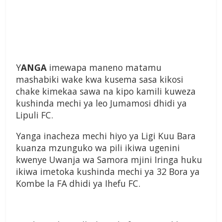
Y
ANGA
imewapa maneno matamu
mashabiki wake kwa kusema sasa kikosi
chake kimekaa sawa na kipo kamili kuweza
kushinda mechi ya leo Jumamosi dhidi ya
Lipuli FC.
Yanga inacheza mechi hiyo ya Ligi Kuu Bara
kuanza mzunguko wa pili ikiwa ugenini
kwenye Uwanja wa Samora mjini Iringa huku
ikiwa imetoka kushinda mechi ya 32 Bora ya
Kombe la FA dhidi ya Ihefu FC.