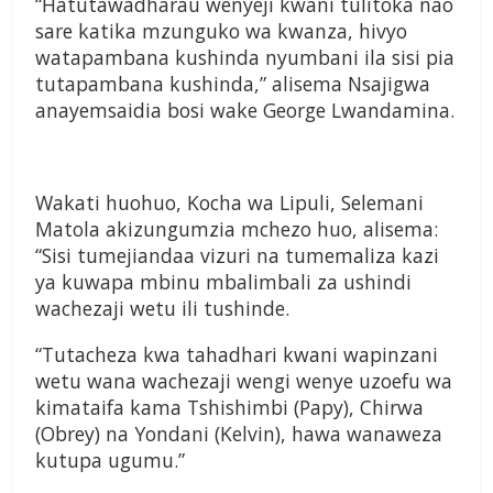
“Hatutawadharau wenyeji kwani tulitoka nao
sare katika mzunguko wa kwanza, hivyo
watapambana kushinda nyumbani ila sisi pia
tutapambana kushinda,” alisema Nsajigwa
anayemsaidia bosi wake George Lwandamina.
Wakati huohuo, Kocha wa Lipuli, Selemani
Matola akizungumzia mchezo huo, alisema:
“Sisi tumejiandaa vizuri na tumemaliza kazi
ya kuwapa mbinu mbalimbali za ushindi
wachezaji wetu ili tushinde.
“Tutacheza kwa tahadhari kwani wapinzani
wetu wana wachezaji wengi wenye uzoefu wa
kimataifa kama Tshishimbi (Papy), Chirwa
(Obrey) na Yondani (Kelvin), hawa wanaweza
kutupa ugumu.”