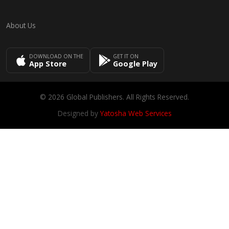
About Us
DOWNLOAD ON THE
GET IT ON
App Store
Google Play
© 2026 Global Publishers. All Rights Reserved.
Designed by
Yatosha Web Services