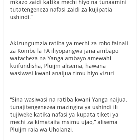
mkazo zaidi katika mechi hiyo na tunaamini
tutatengeneza nafasi zaidi za kujipatia
ushindi.”
Akizungumzia ratiba ya mechi za robo fainali
za Kombe la FA iliyopangwa jana ambapo
watacheza na Yanga ambayo amewahi
kuifundisha, Pluijm alisema, hawana
wasiwasi kwani anaijua timu hiyo vizuri.
“Sina wasiwasi na ratiba kwani Yanga naijua,
tunajitengenezea mazingira ya ushindi ili
tujiweke katika nafasi ya kupata tiketi ya
mechi za kimataifa msimu ujao,” alisema
Pluijm raia wa Uholanzi.