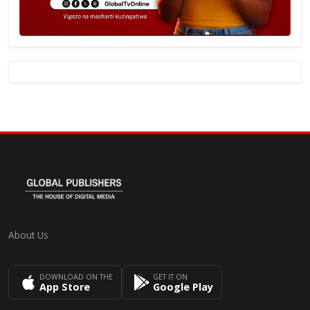
About Us
DOWNLOAD ON THE
GET IT ON
App Store
Google Play