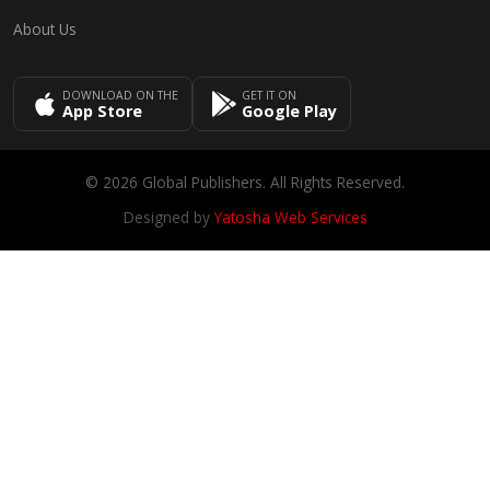
About Us
DOWNLOAD ON THE
GET IT ON
App Store
Google Play
© 2026 Global Publishers. All Rights Reserved.
Designed by
Yatosha Web Services