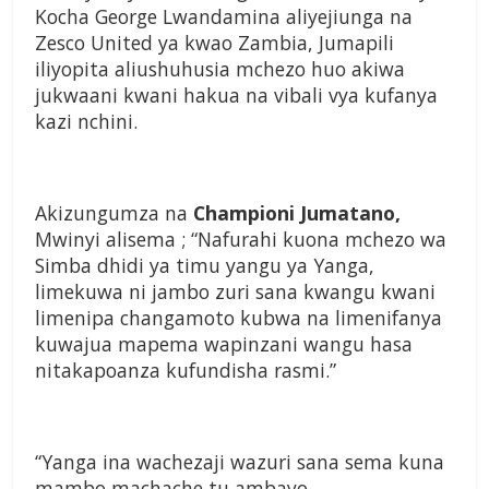
Ko­cha George Lwandamina aliyejiunga na
Zesco United ya kwao Zambia, Jumapili
iliyopita aliushuhusia mchezo huo akiwa
jukwaani kwani hakua na vibali vya kufanya
kazi nchini.
Akizungumza na
Champio­ni Jumatano,
Mwinyi alisema ; “Nafurahi kuona mchezo wa
Simba dhidi ya timu yangu ya Yanga,
limekuwa ni jambo zuri sana kwangu kwani
limenipa changamoto kubwa na limenifanya
kuwajua mapema wapinzani wangu hasa
nitakapoanza kufundi­sha rasmi.”
“Yanga ina wachezaji wa­zuri sana sema kuna
mambo machache tu ambayo