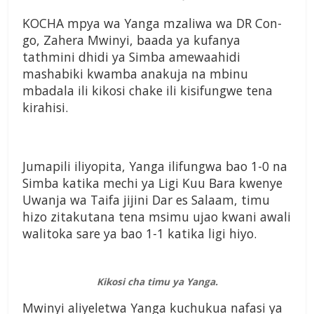
KOCHA mpya wa Yan­ga mzaliwa wa DR Con­
go, Zahera Mwinyi, baada ya kufanya
tathmini dhidi ya Simba amewaahidi
mashabiki kwamba ana­kuja na mbinu
mbadala ili kikosi chake ili kisifungwe tena
kirahisi.
Jumapili iliyopita, Yanga ilifungwa bao 1-0 na
Simba katika mechi ya Ligi Kuu Bara kwenye
Uwanja wa Taifa jijini Dar es Salaam, timu
hizo zitakutana tena msimu ujao kwani awali
walitoka sare ya bao 1-1 katika ligi hiyo.
Kikosi cha timu ya Yanga.
Mwinyi aliyeletwa Yanga kuchukua nafasi ya