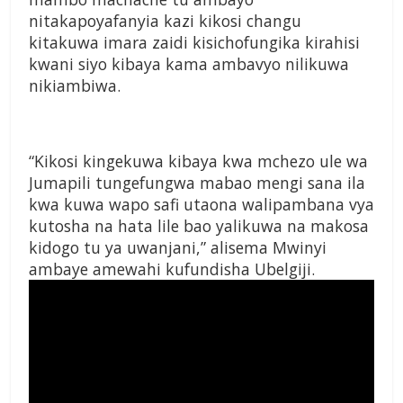
nitakapoyafanyia kazi kikosi changu
kitakuwa imara zaidi kisichofungika kirahisi
kwani siyo kibaya kama ambavyo nilikuwa
nikiambiwa.
“Kikosi kingekuwa kibaya kwa mchezo ule wa
Jumapili tungefungwa mabao mengi sana ila
kwa kuwa wapo safi utaona walipambana vya
kutosha na hata lile bao ya­likuwa na makosa
kidogo tu ya uwanjani,” alisema Mwinyi
ambaye amewahi kufundisha Ubelgiji.