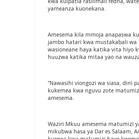
kwa kuipatia rasilimali fedha, wat
yameanza kuonekana.
Amesema kila mmoja anapaswa kuli
jambo hatari kwa mustakabali wa T
wasioneane haya katika vita hiyo
huuzwa katika mitaa yao na wauz
“Nawasihi viongozi wa siasa, dini 
kukemea kwa nguvu zote matumizi 
amesema.
Waziri Mkuu amesema matumizi ya 
mikubwa hasa ya Dar es Salaam, A
kuenea kwa matumizi hayo kwenye 