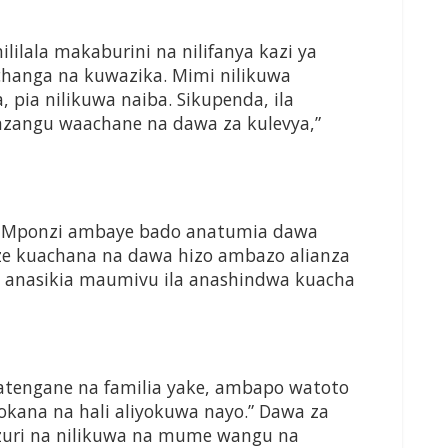
lilala makaburini na nilifanya kazi ya
hanga na kuwazika. Mimi nilikuwa
 pia nilikuwa naiba. Sikupenda, ila
angu waachane na dawa za kulevya,”
ne Mponzi ambaye bado anatumia dawa
eze kuachana na dawa hizo ambazo alianza
a anasikia maumivu ila anashindwa kuacha
atengane na familia yake, ambapo watoto
ana na hali aliyokuwa nayo.” Dawa za
mzuri na nilikuwa na mume wangu na