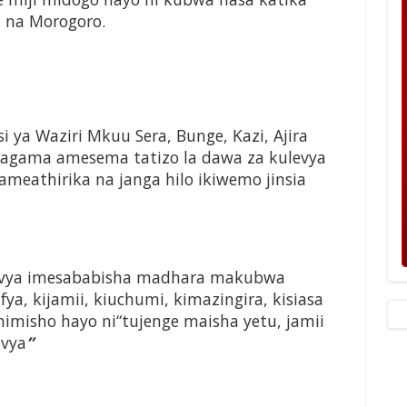
 na Morogoro.
si ya Waziri Mkuu Sera, Bunge, Kazi, Ajira
hagama amesema tatizo la dawa za kulevya
ameathirika na janga hilo ikiwemo jinsia
evya imesababisha madhara makubwa
ya, kijamii, kiuchumi, kimazingira, kisiasa
imisho hayo ni“tujenge maisha yetu, jamii
evya
”