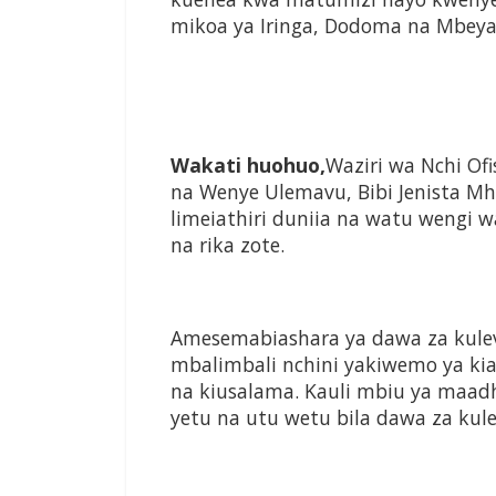
mikoa ya Iringa, Dodoma na Mbeya
Wakati huohuo,
Waziri wa Nchi Ofi
na Wenye Ulemavu, Bibi Jenista M
limeiathiri duniia na watu wengi w
na rika zote.
Amesemabiashara ya dawa za kul
mbalimbali nchini yakiwemo ya kiaf
na kiusalama. Kauli mbiu ya maadh
yetu na utu wetu bila dawa za kul