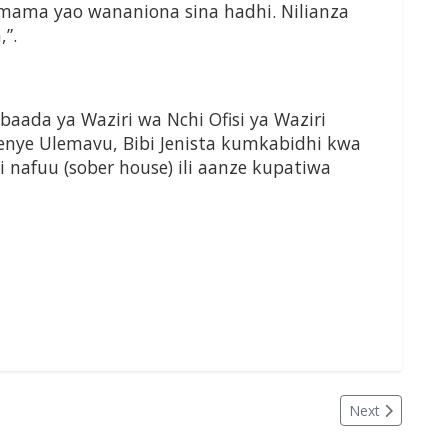
ama yao wananiona sina hadhi. Nilianza
”.
, baada ya Waziri wa Nchi Ofisi ya Waziri
Wenye Ulemavu, Bibi Jenista kumkabidhi kwa
nafuu (sober house) ili aanze kupatiwa
Next