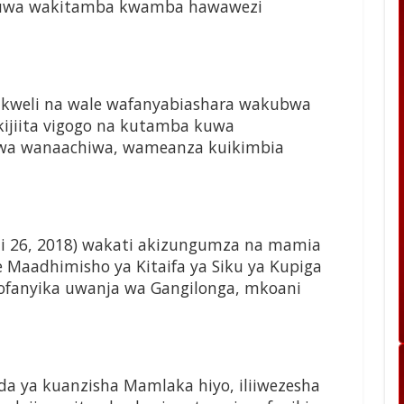
kuwa wakitamba kwamba hawawezi
ikweli na wale wafanyabiashara wakubwa
ijiita vigogo na kutamba kuwa
wa wanaachiwa, wameanza kuikimbia
i 26, 2018) wakati akizungumza na mamia
 Maadhimisho ya Kitaifa ya Siku ya Kupiga
yofanyika uwanja wa Gangilonga, mkoani
a ya kuanzisha Mamlaka hiyo, iliiwezesha