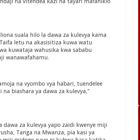
endaji na vitendea kazi na tayari mafanikio
ona suala hilo la dawa za kulevya kama
aifa letu na akasisitiza kuwa watu
 kwa kuwataja wahusika kwa sababu
aji wanawafahamu.
pamoja na vyombo vya habari, tuendelee
na biashara ya dawa za kulevya,”
dawa za kulevya yapo zaidi kwenye miji
rusha, Tanga na Mwanza, pia kasi ya
miji midogo nayo ni kubwa hasa katika