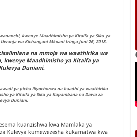
wananchi, kwenye Maadhimisho ya Kitaifa ya Siku ya
wanja wa Kichangani Mkoani Iringa Juni 26, 2018.
kisalimiana na mmoja wa waathirika wa
h, kwenye Maadhimisho ya Kitaifa ya
ulevya Duniani.
awadi ya picha iliyochorwa na baadhi ya waathirika
sho ya Kitaifa ya Siku ya Kupambana na Dawa za
evya Duniani.
esema kuanzishwa kwa Mamlaka ya
 za Kulevya kumewezesha kukamatwa kwa