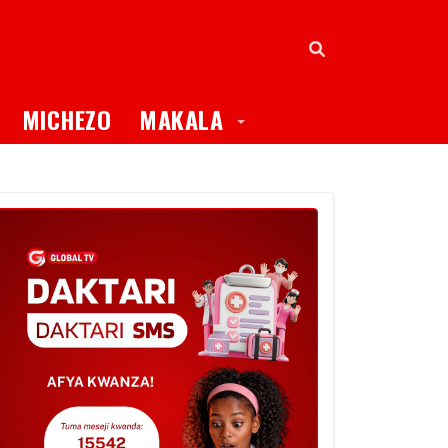
oggle Dropdown
Toggle Dropdown
MICHEZO
MAKALA