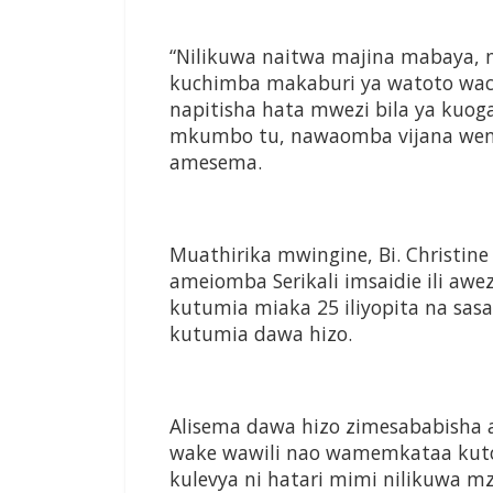
“Nilikuwa naitwa majina mabaya, ni
kuchimba makaburi ya watoto wac
napitisha hata mwezi bila ya kuoga,
mkumbo tu, nawaomba vijana wenz
amesema.
Muathirika mwingine, Bi. Christi
ameiomba Serikali imsaidie ili aw
kutumia miaka 25 iliyopita na sas
kutumia dawa hizo.
Alisema dawa hizo zimesababisha 
wake wawili nao wamemkataa kutok
kulevya ni hatari mimi nilikuwa 