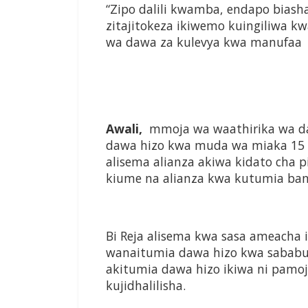
“Zipo dalili kwamba, endapo biashar
zitajitokeza ikiwemo kuingiliwa k
wa dawa za kulevya kwa manufaa ya
Awali,
mmoja wa waathirika wa da
dawa hizo kwa muda wa miaka 15 na
alisema alianza akiwa kidato cha p
kiume na alianza kwa kutumia ban
Bi Reja alisema kwa sasa ameacha 
wanaitumia dawa hizo kwa sababu
akitumia dawa hizo ikiwa ni pamoj
kujidhalilisha.