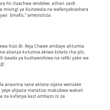
a hii itaachwa iendelee, athari zaidi
wa misingi ya kiutawala na wafanyabiashara
o binafsi,” amesisitiza.
wa hizo Bi. Reja Chawe ambaye alitumia
 alianza kutumia akiwa kidato cha pili,
ili baada ya kushawishiwa na rafiki yake wa
gi.
ila anaumia sana akiona vijana wenzake
 yeye alipata matatizo makubwa wakati
a na kufanya kazi ambazo ni za