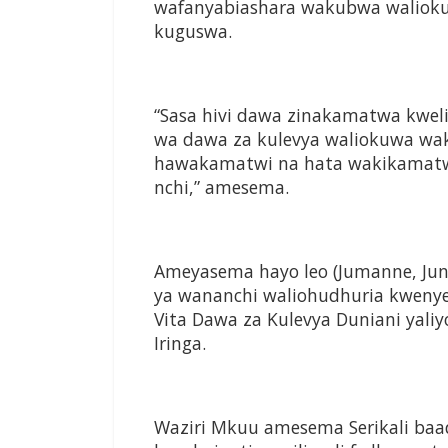
wafanyabiashara wakubwa walio
kuguswa.
“Sasa hivi dawa zinakamatwa kwel
wa dawa za kulevya waliokuwa wak
hawakamatwi na hata wakikamat
nchi,” amesema.
Ameyasema hayo leo (Jumanne, Jun
ya wananchi waliohudhuria kwenye
Vita Dawa za Kulevya Duniani yali
Iringa.
Waziri Mkuu amesema Serikali baad