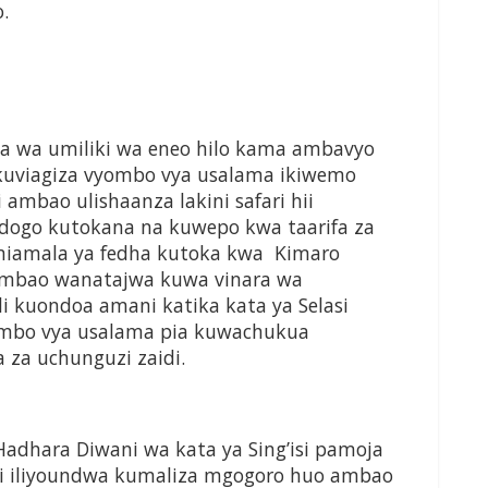
.
a wa umiliki wa eneo hilo kama ambavyo
 kuviagiza vyombo vya usalama ikiwemo
ambao ulishaanza lakini safari hii
dogo kutokana na kuwepo kwa taarifa za
miamala ya fedha kutoka kwa Kimaro
ambao wanatajwa kuwa vinara wa
i kuondoa amani katika kata ya Selasi
yombo vya usalama pia kuwachukua
za uchunguzi zaidi.
dhara Diwani wa kata ya Sing’isi pamoja
hi iliyoundwa kumaliza mgogoro huo ambao