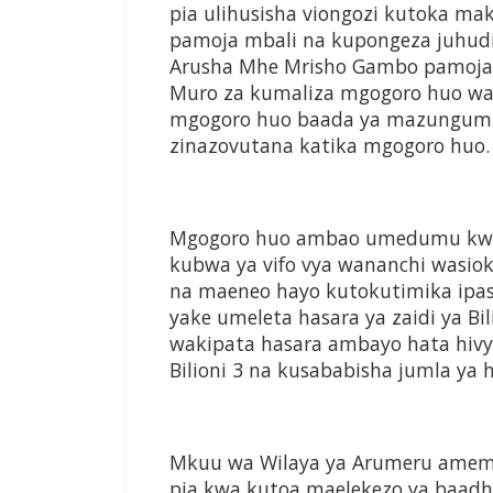
pia ulihusisha viongozi kutoka m
pamoja mbali na kupongeza juhud
Arusha Mhe Mrisho Gambo pamoja 
Muro za kumaliza mgogoro huo wal
mgogoro huo baada ya mazungumzo
zinazovutana katika mgogoro huo.
Mgogoro huo ambao umedumu kwa 
kubwa ya vifo vya wananchi wasiok
na maeneo hayo kutokutimika ipa
yake umeleta hasara ya zaidi ya Bi
wakipata hasara ambayo hata hivyo
Bilioni 3 na kusababisha jumla ya h
Mkuu wa Wilaya ya Arumeru amemaliz
pia kwa kutoa maelekezo ya baadhi