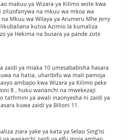
akao makuu ya Wizara ya Kilimo wote kwa
i zilizofanywa na mkuu wa mkoa wa
na Mkuu wa Wilaya ya Arumeru Mhe Jerry
ikubaliana kutoa Azimio la kumaliza
 ya Hekima na busara ya pande zote
zaidi ya miaka 10 umesababisha hasara
uwa na hatia, uharibifu wa mali pamoja
savyo ambapo kwa Wizara ya Kilimo peke
lioni 8 , huku wananchi na mwekezaji
 tathmini ya awali inaonyesha ni zaidi ya
asara kuwa zaidi ya Bilioni 11.
a ziara yake ya kata ya Selasi Sing’isi
 ya wananchi zaidi ya elfu moja ambao