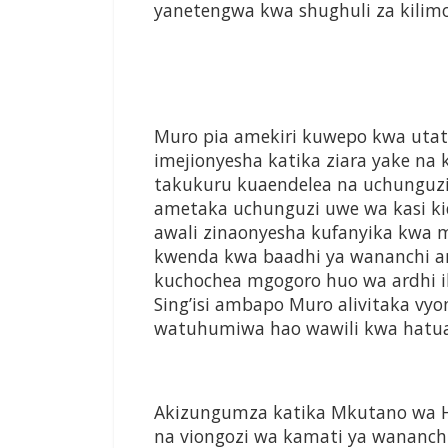
yanetengwa kwa shughuli za kilimo
Muro pia amekiri kuwepo kwa utat
imejionyesha katika ziara yake na
takukuru kuaendelea na uchunguzi 
ametaka uchunguzi uwe wa kasi ki
awali zinaonyesha kufanyika kwa 
kwenda kwa baadhi ya wananchi 
kuchochea mgogoro huo wa ardhi il
Sing’isi ambapo Muro alivitaka v
watuhumiwa hao wawili kwa hatua 
Akizungumza katika Mkutano wa Ha
na viongozi wa kamati ya wananc