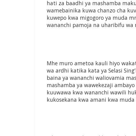
hati za baadhi ya mashamba maku
wamebainika kuwa chanzo cha kuv
kuwepo kwa migogoro ya muda mr
wananchi pamoja na uharibifu wa 
Mhe muro ametoa kauli hiyo wakati
wa ardhi katika kata ya Selasi Sin
baina ya wananchi waliovamia ma
mashamba ya wawekezaji ambayo
kuuwawa kwa wananchi wawili huku
kukosekana kwa amani kwa muda wa