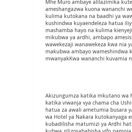
Mhe Muro ambaye alilazimika kut
ameshangazwa kuona wananchi we
kulima kutokana na baadhi ya waw
kushindwa kuyaendeleza hatua il
mashamba hayo na kulima kienyej
mikubwa ya ardhi, ambapo amesisit
wawekezaji wanawekeza kwa nia y
makubwa ambayo wameshindwa ku
mwanyakKwa wananchi kuvamia na
Akizungumza katika mkutano wa 
katika viwanja vya chama cha Ushi
hatua za awali ametumia busara y
wa Hotel ya Nakara kutokanyaga ene
kubadilisha matumizi ya Ardhi hat
kubwa zilizosababisha vifo pamoja 