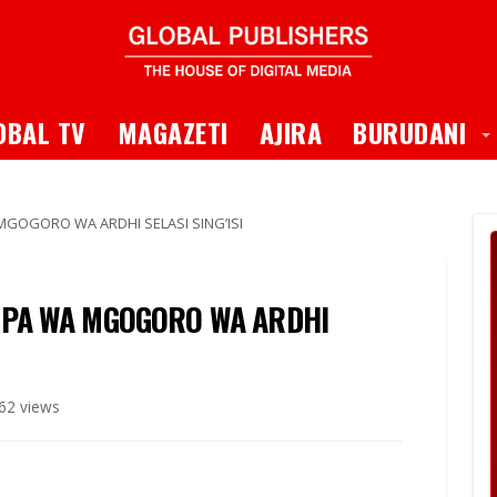
 Dropdown
T
OBAL TV
MAGAZETI
AJIRA
BURUDANI
GOGORO WA ARDHI SELASI SING’ISI
UPA WA MGOGORO WA ARDHI
62 views