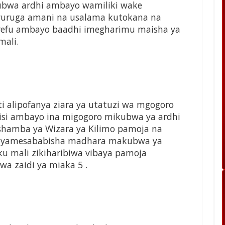
bwa ardhi ambayo wamiliki wake
uruga amani na usalama kutokana na
efu ambayo baadhi imegharimu maisha ya
mali.
 alipofanya ziara ya utatuzi wa mgogoro
g’isi ambayo ina migogoro mikubwa ya ardhi
shamba ya Wizara ya Kilimo pamoja na
 yamesababisha madhara makubwa ya
 mali zikiharibiwa vibaya pamoja
 zaidi ya miaka 5 .