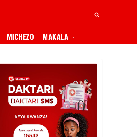
oggle Dropdown
Toggle Dropdown
MICHEZO
MAKALA