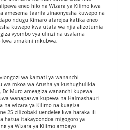
ipewa eneo hilo na Wizara ya Kilimo kwa
 na amesema taarifa zinaonyesha kuwepo na
ndapo ndugu Kimaro atarejea katika eneo
nyesha kuwepo kwa utata wa njia alizotumia
giza vyombo vya ulinzi na usalama
lo kwa umakini mkubwa.
viongozi wa kamati ya wananchi
u wa mkoa wa Arusha ya kushughulikia
yo, Dc Muro ameagiza wananchi kupewa
zokuwa wanapaswa kupewa na Halmashauri
wa na wizara ya Kilimo na kuagiza
e 25 zilizobaki uendelee kwa haraka ili
a hatua itakayoondoa migogoro ya
e ya Wizara ya Kilimo ambayo