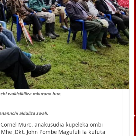
hi wakisikiliza mkutano huo.
annchi akiuliza swali.
 Cornel Muro, anakusudia kupeleka ombi
Mhe ,Dkt. John Pombe Magufuli la kufuta