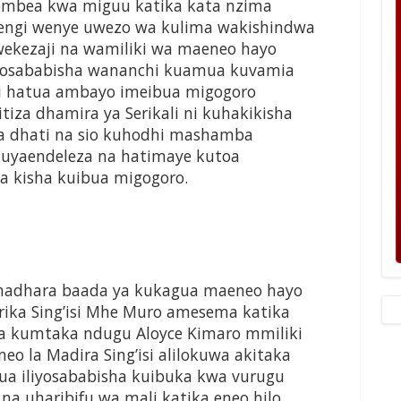
embea kwa miguu katika kata nzima
ngi wenye uwezo wa kulima wakishindwa
ekezaji na wamiliki wa maeneo hayo
iyosababisha wananchi kuamua kuvamia
i hatua ambayo imeibua migogoro
iza dhamira ya Serikali ni kuhakikisha
a dhati na sio kuhodhi mashamba
yaendeleza na hatimaye kutoa
 kisha kuibua migogoro.
hadhara baada ya kukagua maeneo hayo
rika Sing’isi Mhe Muro amesema katika
a kumtaka ndugu Aloyce Kimaro mmiliki
o la Madira Sing’isi alilokuwa akitaka
ua iliyosababisha kuibuka kwa vurugu
na uharibifu wa mali katika eneo hilo