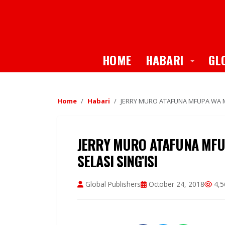
Toggle
HOME
HABARI
GL
Home
Habari
JERRY MURO ATAFUNA MFUPA WA M
JERRY MURO ATAFUNA MF
SELASI SING’ISI
Global Publishers
October 24, 2018
4,5