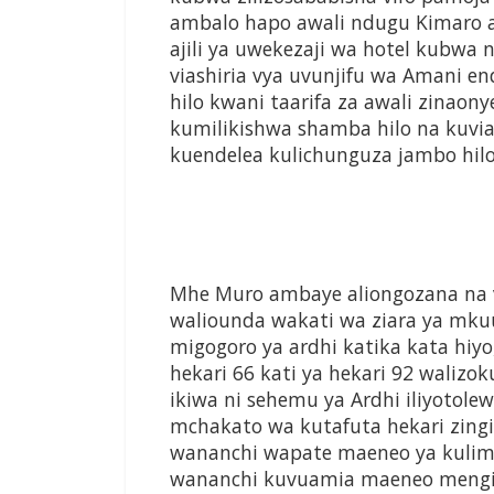
ambalo hapo awali ndugu Kimaro al
ajili ya uwekezaji wa hotel kubwa
viashiria vya uvunjifu wa Amani e
hilo kwani taarifa za awali zinao
kumilikishwa shamba hilo na kuvia
kuendelea kulichunguza jambo hi
Mhe Muro ambaye aliongozana na 
waliounda wakati wa ziara ya mku
migogoro ya ardhi katika kata hi
hekari 66 kati ya hekari 92 wali
ikiwa ni sehemu ya Ardhi iliyotole
mchakato wa kutafuta hekari zingin
wananchi wapate maeneo ya kulim
wananchi kuvuamia maeneo mengin