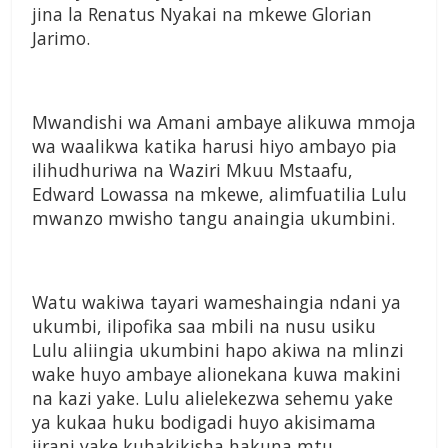
jina la Renatus Nyakai na mkewe Glorian
Jarimo.
Mwandishi wa Amani ambaye alikuwa mmoja
wa waalikwa katika harusi hiyo ambayo pia
ilihudhuriwa na Waziri Mkuu Mstaafu,
Edward Lowassa na mkewe, alimfuatilia Lulu
mwanzo mwisho tangu anaingia ukumbini.
Watu wakiwa tayari wameshaingia ndani ya
ukumbi, ilipofika saa mbili na nusu usiku
Lulu aliingia ukumbini hapo akiwa na mlinzi
wake huyo ambaye alionekana kuwa makini
na kazi yake. Lulu alielekezwa sehemu yake
ya kukaa huku bodigadi huyo akisimama
jirani yake kuhakikisha hakuna mtu