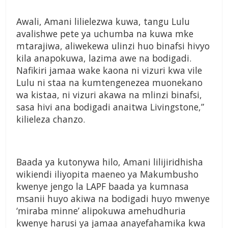
Awali, Amani lilielezwa kuwa, tangu Lulu
avalishwe pete ya uchumba na kuwa mke
mtarajiwa, aliwekewa ulinzi huo binafsi hivyo
kila anapokuwa, lazima awe na bodigadi.
Nafikiri jamaa wake kaona ni vizuri kwa vile
Lulu ni staa na kumtengenezea muonekano
wa kistaa, ni vizuri akawa na mlinzi binafsi,
sasa hivi ana bodigadi anaitwa Livingstone,”
kilieleza chanzo.
Baada ya kutonywa hilo, Amani lilijiridhisha
wikiendi iliyopita maeneo ya Makumbusho
kwenye jengo la LAPF baada ya kumnasa
msanii huyo akiwa na bodigadi huyo mwenye
‘miraba minne’ alipokuwa amehudhuria
kwenye harusi ya jamaa anayefahamika kwa