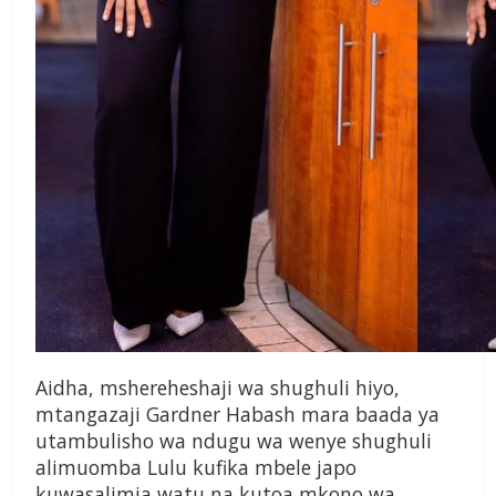
Aidha, mshereheshaji wa shughuli hiyo,
mtangazaji Gardner Habash mara baada ya
utambulisho wa ndugu wa wenye shughuli
alimuomba Lulu kufika mbele japo
kuwasalimia watu na kutoa mkono wa