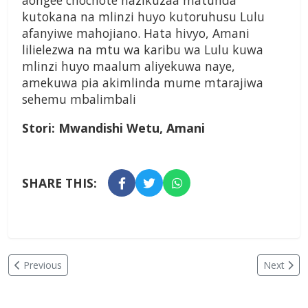
aongee chochote hazikuzaa matunda
kutokana na mlinzi huyo kutoruhusu Lulu
afanyiwe mahojiano. Hata hivyo, Amani
lilielezwa na mtu wa karibu wa Lulu kuwa
mlinzi huyo maalum aliyekuwa naye,
amekuwa pia akimlinda mume mtarajiwa
sehemu mbalimbali
Stori: Mwandishi Wetu, Amani
SHARE THIS:
Previous
Next