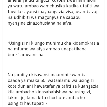
amefanya uchunguzi kutoka kwa mamilioni
ya watu ambao wamehusika katika utafiti wa
tawi la sayansi inayoangazia visa, usambazaji
na udhibiti wa magonjwa na sababu
nyengine zinazohusiana na afya.
“Usingizi ni kiungo muhimu cha kidemokrasia
na mfumo wa afya ambao unapatikana
bure,” ameainisha.
Na jamii ya kisayansi inaamini kwamba
baada ya miaka 50, wataalamu wa usingizi
kote duniani hawatafanya tafiti za kuangazia
kile ambacho kinasababishwa na usingizi,
lakini, je, kuna kitu chochote ambacho
usingizi hautupatii?