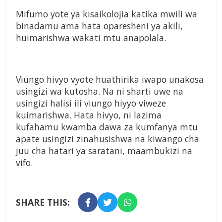
Mifumo yote ya kisaikolojia katika mwili wa
binadamu ama hata oparesheni ya akili,
huimarishwa wakati mtu anapolala.
Viungo hivyo vyote huathirika iwapo unakosa
usingizi wa kutosha. Na ni sharti uwe na
usingizi halisi ili viungo hiyyo viweze
kuimarishwa. Hata hivyo, ni lazima
kufahamu kwamba dawa za kumfanya mtu
apate usingizi zinahusishwa na kiwango cha
juu cha hatari ya saratani, maambukizi na
vifo.
SHARE THIS: