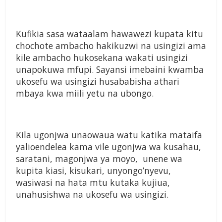
Kufikia sasa wataalam hawawezi kupata kitu
chochote ambacho hakikuzwi na usingizi ama
kile ambacho hukosekana wakati usingizi
unapokuwa mfupi. Sayansi imebaini kwamba
ukosefu wa usingizi husababisha athari
mbaya kwa miili yetu na ubongo.
Kila ugonjwa unaowaua watu katika mataifa
yalioendelea kama vile ugonjwa wa kusahau,
saratani, magonjwa ya moyo, unene wa
kupita kiasi, kisukari, unyongo’nyevu,
wasiwasi na hata mtu kutaka kujiua,
unahusishwa na ukosefu wa usingizi.