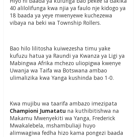
Hiyo ni baada ya kufunga bao pekee la dakika
40 alilolifunga kwa njia ya faulo nje kidogo ya
18 baada ya yeye mwenyewe kuchezewa
vibaya na beki wa Township Rollers.
Bao hilo lilitosha kuiwezesha timu yake
kufuzu hatua ya Raundi ya Kwanza ya Ligi ya
Mabingwa Afrika mchezo uliopigwa kwenye
Uwanja wa Taifa wa Botswana ambao
ulimalizika kwa Yanga kushinda bao 1-0.
Kwa mujibu wa taarifa ambazo imezipata
Championi Jumatatu
na kuthibitishwa na
Makamu Mwenyekiti wa Yanga, Frederick
Mwakalebela, mshambuliaji huyo
alimwagiwa fedha hizo kama pongezi baada