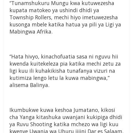
“Tunamshukuru Mungu kwa kutuwezesha
kupata matokeo ya ushindi dhidi ya
Township Rollers, mechi hiyo imetuwezesha
kusonga mbele katika hatua ya pili ya Ligi ya
Mabingwa Afrika.
“Hata hivyo, kinachofuatia sasa ni nguvu hii
kwenda kuitekeleza pia katika mechi zetu za
ligi kuu ili kuhakikisha tunafanya vizuri na
kutimiza lengo letu la kuwa mabingwa,”
alisema Balinya.
Ikumbukwe kuwa keshoa Jumatano, kikosi
cha Yanga kitashuka uwanjani kukipiga dhidi
ya Ruvu Shooting katika mchezo wa ligi kuu
kwenye Uwanja wa Uhuru jijini Dar es Salaam.