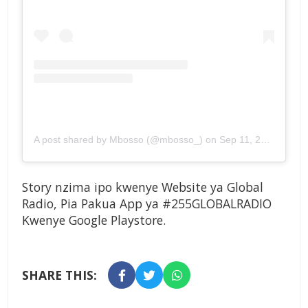
A post shared by Mbosso (@mbosso_)
on
Sep 11, 2019 at 10:16am PDT
Story nzima ipo kwenye Website ya Global
Radio, Pia Pakua App ya #255GLOBALRADIO
Kwenye Google Playstore.
SHARE THIS: