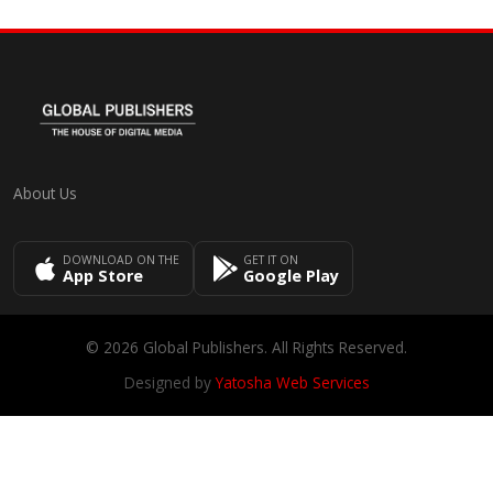
About Us
DOWNLOAD ON THE
GET IT ON
App Store
Google Play
© 2026 Global Publishers. All Rights Reserved.
Designed by
Yatosha Web Services