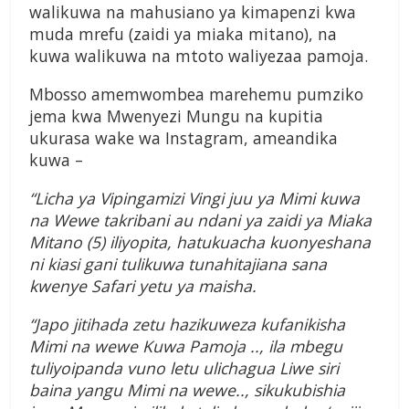
walikuwa na mahusiano ya kimapenzi kwa
muda mrefu (zaidi ya miaka mitano), na
kuwa walikuwa na mtoto waliyezaa pamoja.
Mbosso amemwombea marehemu pumziko
jema kwa Mwenyezi Mungu na kupitia
ukurasa wake wa Instagram, ameandika
kuwa –
“Licha ya Vipingamizi Vingi juu ya Mimi kuwa
na Wewe takribani au ndani ya zaidi ya Miaka
Mitano (5) iliyopita, hatukuacha kuonyeshana
ni kiasi gani tulikuwa tunahitajiana sana
kwenye Safari yetu ya maisha.
“Japo jitihada zetu hazikuweza kufanikisha
Mimi na wewe Kuwa Pamoja .., ila mbegu
tuliyoipanda vuno letu ulichagua Liwe siri
baina yangu Mimi na wewe.., sikukubishia