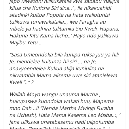
japo Mwazoni nilikukatalia kwa sababu ‘najijua
kifua cha Kuficha Siri sina..’ , ila nikakuahidi
sitadiriki kuitoa Popote na hata waliotuhisi
tulikuwa tunawakatalia.., iwe Faragha au
mbele ya hadhira tulitamka Sio Kweli, Hapana,
Hakuna Kitu Kama hicho..’ Hayo ndo yalikuwa
Majibu Yetu…
“Sasa Umeondoka bila kunipa ruksa juu ya hili
Je, niendelee kuitunza hii siri .., na Je,
anavyoendelea Kukua akija kuniuliza na
nikwambia Mama alisema uwe siri atanielewa
Kweli ”..” ?
Wallah Moyo wangu unauma Martha ,
hukupaswa kuondoka wakati huu, Mapema
mno Dah ..!! “Nenda Martha Mwingi Furaha
na Ucheshi, Hata Mama Kasema Leo Msiba..:, ‘
jana ulikuwa unatabasamu hadi ulipofumba
Macho, “Innalillah Wainnailaih Raajuun ” ..’