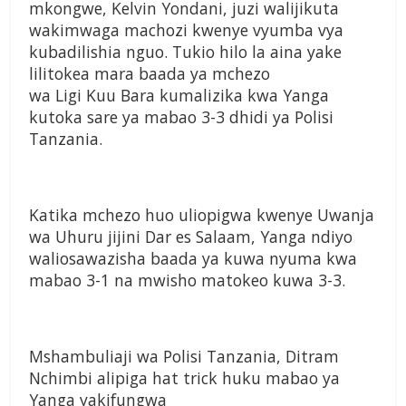
mkongwe, Kelvin Yondani, juzi walijikuta
wakimwaga machozi kwenye vyumba vya
kubadilishia nguo. Tukio hilo la aina yake
lilitokea mara baada ya mchezo
wa Ligi Kuu Bara kumalizika kwa Yanga
kutoka sare ya mabao 3-3 dhidi ya Polisi
Tanzania.
Katika mchezo huo uliopigwa kwenye Uwanja
wa Uhuru jijini Dar es Salaam, Yanga ndiyo
waliosawazisha baada ya kuwa nyuma kwa
mabao 3-1 na mwisho matokeo kuwa 3-3.
Mshambuliaji wa Polisi Tanzania, Ditram
Nchimbi alipiga hat trick huku mabao ya
Yanga yakifungwa