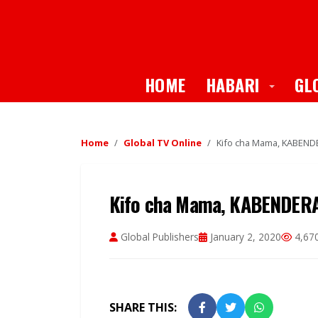
Toggle
HOME
HABARI
GL
Home
Global TV Online
Kifo cha Mama, KABEN
Kifo cha Mama, KABENDE
Global Publishers
January 2, 2020
4,670
SHARE THIS: