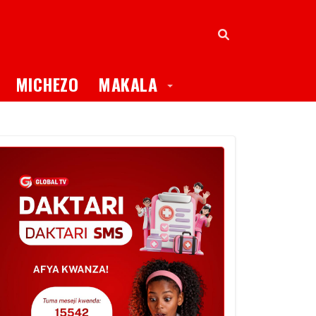
oggle Dropdown
Toggle Dropdown
MICHEZO
MAKALA