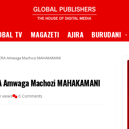
 Dropdown
T
OBAL TV
MAGAZETI
AJIRA
BURUDANI
DERA Amwaga Machozi MAHAKAMANI
RA Amwaga Machozi MAHAKAMANI
 views
0 Comments