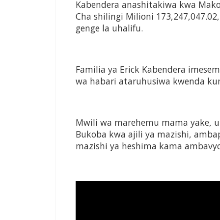
Kabendera
anashitakiwa kwa Mako
Cha shilingi Milioni 173,247,047.02
genge la uhalifu.
Familia ya Erick
Kabendera
imesema
wa habari ataruhusiwa kwenda k
Mwili wa marehemu mama yake, uta
Bukoba kwa ajili ya mazishi, am
mazishi ya heshima kama ambavyo