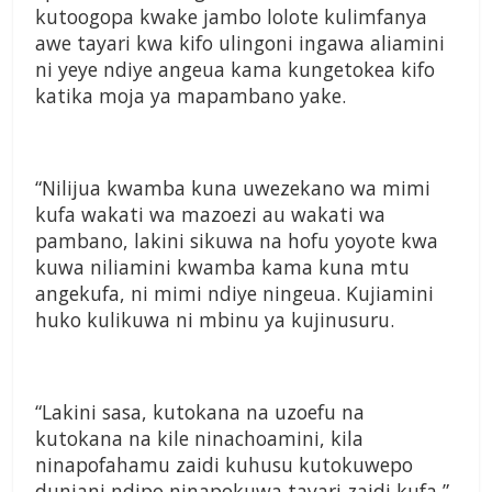
kutoogopa kwake jambo lolote kulimfanya
awe tayari kwa kifo ulingoni ingawa aliamini
ni yeye ndiye angeua kama kungetokea kifo
katika moja ya mapambano yake.
“Nilijua kwamba kuna uwezekano wa mimi
kufa wakati wa mazoezi au wakati wa
pambano, lakini sikuwa na hofu yoyote kwa
kuwa niliamini kwamba kama kuna mtu
angekufa, ni mimi ndiye ningeua. Kujiamini
huko kulikuwa ni mbinu ya kujinusuru.
“Lakini sasa, kutokana na uzoefu na
kutokana na kile ninachoamini, kila
ninapofahamu zaidi kuhusu kutokuwepo
duniani ndipo ninapokuwa tayari zaidi kufa,”