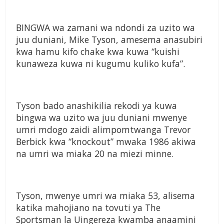
BINGWA wa zamani wa ndondi za uzito wa
juu duniani, Mike Tyson, amesema anasubiri
kwa hamu kifo chake kwa kuwa “kuishi
kunaweza kuwa ni kugumu kuliko kufa”.
Tyson bado anashikilia rekodi ya kuwa
bingwa wa uzito wa juu duniani mwenye
umri mdogo zaidi alimpomtwanga Trevor
Berbick kwa “knockout” mwaka 1986 akiwa
na umri wa miaka 20 na miezi minne.
Tyson, mwenye umri wa miaka 53, alisema
katika mahojiano na tovuti ya The
Sportsman la Uingereza kwamba anaamini