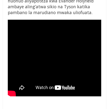
huohuo aliyapoteza kwa Evander Holyfield
ambaye aling’atwa sikio na Tyson katika
pambano la marudiano mwaka uliofuata.