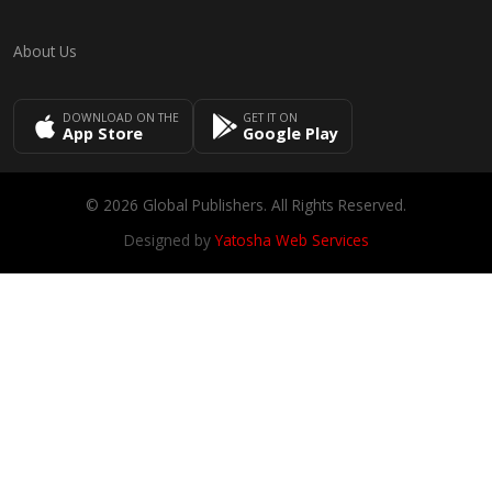
About Us
DOWNLOAD ON THE
GET IT ON
App Store
Google Play
© 2026 Global Publishers. All Rights Reserved.
Designed by
Yatosha Web Services