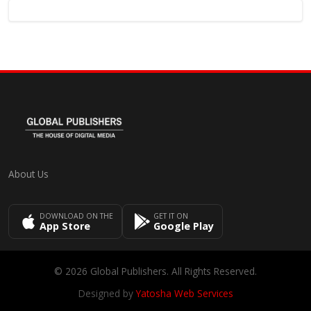
About Us
DOWNLOAD ON THE
GET IT ON
App Store
Google Play
© 2026 Global Publishers. All Rights Reserved.
Designed by
Yatosha Web Services