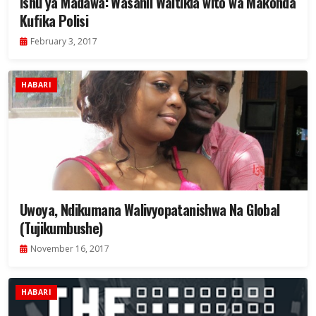
Ishu ya Madawa: Wasanii Waitikia wito wa Makonda
Kufika Polisi
February 3, 2017
HABARI
Uwoya, Ndikumana Walivyopatanishwa Na Global
(Tujikumbushe)
November 16, 2017
HABARI