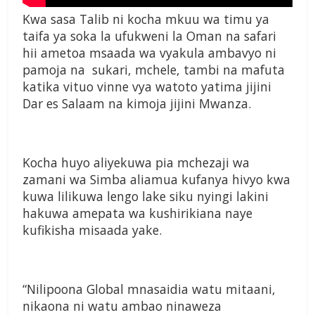
Kwa sasa Talib ni kocha mkuu wa timu ya
taifa ya soka la ufukweni la Oman na safari
hii ametoa msaada wa vyakula ambavyo ni
pamoja na sukari, mchele, tambi na mafuta
katika vituo vinne vya watoto yatima jijini
Dar es Salaam na kimoja jijini Mwanza.
Kocha huyo aliyekuwa pia mchezaji wa
zamani wa Simba aliamua kufanya hivyo kwa
kuwa lilikuwa lengo lake siku nyingi lakini
hakuwa amepata wa kushirikiana naye
kufikisha misaada yake.
“Nilipoona Global mnasaidia watu mitaani,
nikaona ni watu ambao ninaweza