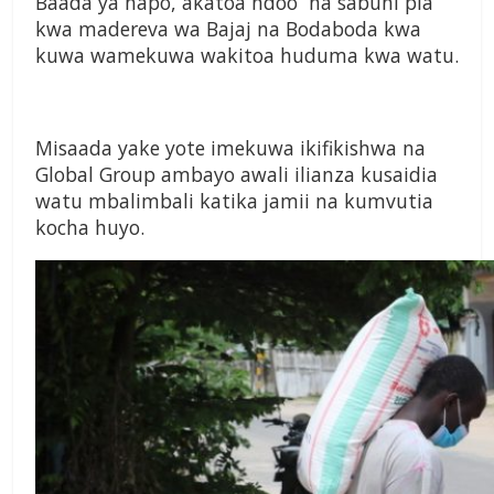
Baada ya hapo, akatoa ndoo na sabuni pia
kwa madereva wa Bajaj na Bodaboda kwa
kuwa wamekuwa wakitoa huduma kwa watu.
Misaada yake yote imekuwa ikifikishwa na
Global Group ambayo awali ilianza kusaidia
watu mbalimbali katika jamii na kumvutia
kocha huyo.