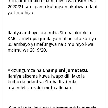
dili la kuitumikia klabu hiyo kwa msimu wa
2020/21, amepania kufanya makubwa ndani
ya timu hiyo.
Ilanfya ambaye ataibukia Simba akitokea
KMC, ametupia jumla ya mabao sita kati ya
35 ambayo yamefungwa na timu hiyo kwa
msimu wa 2019/20.
Akizungumza na
Championi Jumatatu,
Ilanfya alisema kuwa iwapo dili lake la
kuibukia ndani ya Simba litatimia,
ataendeleza zaidi moto alionao.
“Suala langu kwa sasa nimemuachia meneja