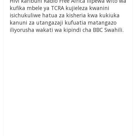
Hivi karibuni Radio Free Africa ilipewa wito wa
kufika mbele ya TCRA kujieleza kwanini
isichukuliwe hatua za kisheria kwa kukiuka
kanuni za utangazaji kufuatia matangazo
iliyorusha wakati wa kipindi cha BBC Swahili.