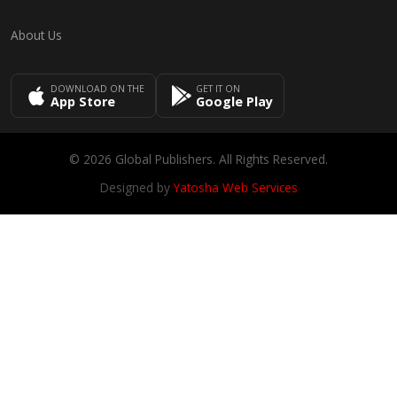
About Us
DOWNLOAD ON THE
GET IT ON
App Store
Google Play
© 2026 Global Publishers. All Rights Reserved.
Designed by
Yatosha Web Services