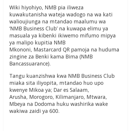
Wiki hiyohiyo, NMB pia iliweza
kuwakutanisha wateja wadogo na wa kati
walioujiunga na mtandao maalumu wa
‘NMB Business Club’ na kuwapa elimu ya
masuala ya kibenki ikiwemo mifumo mipya
ya malipo kupitia NMB
Mkononi, Mastarcard QR pamoja na huduma
zingine za Benki kama Bima (NMB
Bancassuarance).
Tangu kuanzishwa kwa NMB Business Club
miaka sita iliyopita, mtandao huo upo
kwenye Mikoa ya; Dar es Salaam,
Arusha, Morogoro, Kilimanjaro, Mtwara,
Mbeya na Dodoma huku washirika wake
wakiwa zaidi ya 600.