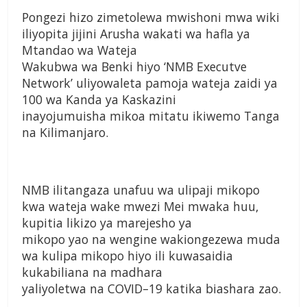
Pongezi hizo zimetolewa mwishoni mwa wiki
iliyopita jijini Arusha wakati wa hafla ya
Mtandao wa Wateja
Wakubwa wa Benki hiyo ‘NMB Executve
Network’ uliyowaleta pamoja wateja zaidi ya
100 wa Kanda ya Kaskazini
inayojumuisha mikoa mitatu ikiwemo Tanga
na Kilimanjaro.
NMB ilitangaza unafuu wa ulipaji mikopo
kwa wateja wake mwezi Mei mwaka huu,
kupitia likizo ya marejesho ya
mikopo yao na wengine wakiongezewa muda
wa kulipa mikopo hiyo ili kuwasaidia
kukabiliana na madhara
yaliyoletwa na COVID–19 katika biashara zao.