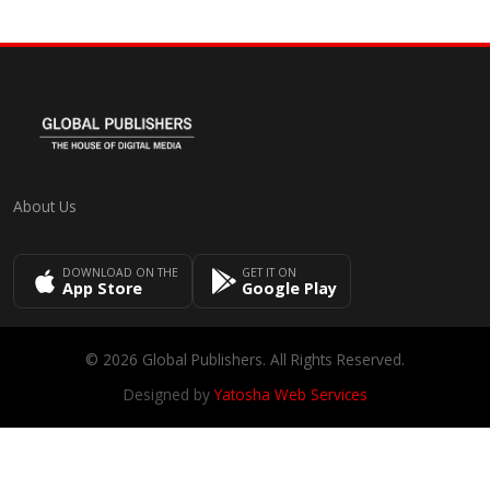
About Us
DOWNLOAD ON THE
GET IT ON
App Store
Google Play
© 2026 Global Publishers. All Rights Reserved.
Designed by
Yatosha Web Services