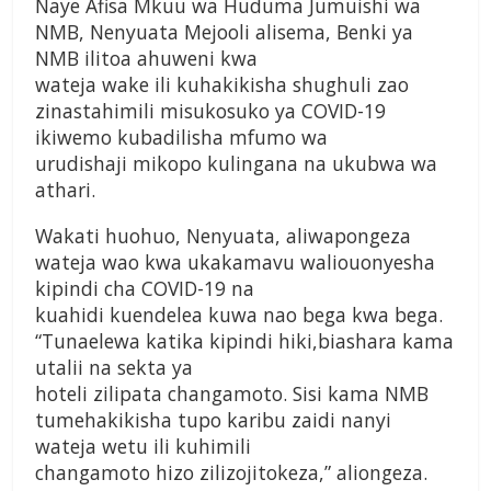
Naye Afisa Mkuu wa Huduma Jumuishi wa
NMB, Nenyuata Mejooli alisema, Benki ya
NMB ilitoa ahuweni kwa
wateja wake ili kuhakikisha shughuli zao
zinastahimili misukosuko ya COVID-19
ikiwemo kubadilisha mfumo wa
urudishaji mikopo kulingana na ukubwa wa
athari.
Wakati huohuo, Nenyuata, aliwapongeza
wateja wao kwa ukakamavu waliouonyesha
kipindi cha COVID-19 na
kuahidi kuendelea kuwa nao bega kwa bega.
“Tunaelewa katika kipindi hiki,biashara kama
utalii na sekta ya
hoteli zilipata changamoto. Sisi kama NMB
tumehakikisha tupo karibu zaidi nanyi
wateja wetu ili kuhimili
changamoto hizo zilizojitokeza,” aliongeza.