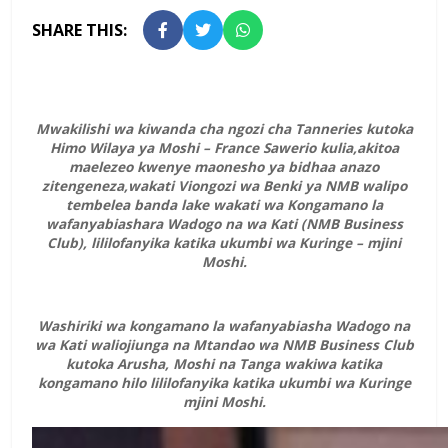
SHARE THIS:
Mwakilishi wa kiwanda cha ngozi cha Tanneries kutoka
Himo Wilaya ya Moshi – France Sawerio kulia,akitoa
maelezeo kwenye maonesho ya
bidhaa anazo
zitengeneza,wakati Viongozi wa Benki ya NMB walipo
tembelea banda lake wakati wa Kongamano la
wafanyabiashara
Wadogo na wa Kati (NMB Business
Club), lililofanyika katika ukumbi wa Kuringe – mjini
Moshi.
Washiriki wa kongamano la wafanyabiasha Wadogo na
wa Kati waliojiunga na Mtandao wa NMB Business Club
kutoka Arusha, Moshi na
Tanga wakiwa katika
kongamano hilo lililofanyika katika ukumbi wa Kuringe
mjini Moshi.