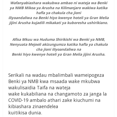
Wafanyabiashara wakubwa ambao ni wateja wa Benki
ya NMB Mikoa ya Arusha na Kilimanjaro wakiwa katika
hafla ya chakula cha jioni
iliyoandaliwa na Benki hiyo kwenye hoteli ya Gran Melia
jijini Arusha kujadili mikakati ya kuboresha ushirikiano.
Afisa Mkuu wa Huduma Shirikishi wa Benki ya NMB,
Nenyuata Mejooli akizungumza katika hafla ya chakula
cha jioni iliyoandaliwa na
Benki hiyo kwenye hoteli ya Gran Melia jijini Arusha.
Serikali na wadau mbalimbali wameipogeza
Benki ya NMB kwa msaada wake mkubwa
wakulisaidia Taifa na wateja
wake kukabiliana na changamoto za janga la
COVID-19 ambalo athari zake kiuchumi na
kibiashara zinaendelea
kuitikisa dunia.