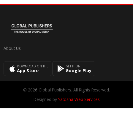
About Us
DOWNLOAD ON THE
GET IT ON
App Store
Google Play
© 2026 Global Publishers. All Rights Reserved.
Designed by
Yatosha Web Services