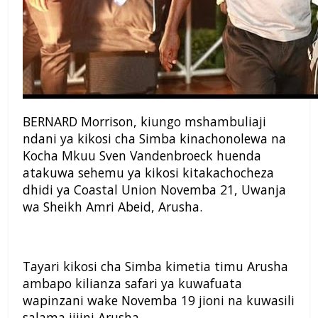
BERNARD Morrison, kiungo mshambuliaji
ndani ya kikosi cha Simba kinachonolewa na
Kocha Mkuu Sven Vandenbroeck huenda
atakuwa sehemu ya kikosi kitakachocheza
dhidi ya Coastal Union Novemba 21, Uwanja
wa Sheikh Amri Abeid, Arusha.
Tayari kikosi cha Simba kimetia timu Arusha
ambapo kilianza safari ya kuwafuata
wapinzani wake Novemba 19 jioni na kuwasili
salama jijini Arusha.