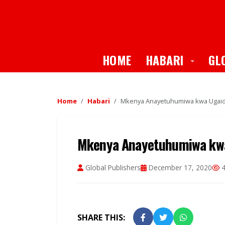
Toggle
HOME
HABARI
GL
Home
Habari
Mkenya Anayetuhumiwa kwa Ugaid
Mkenya Anayetuhumiwa kwa
Global Publishers
December 17, 2020
4
SHARE THIS: