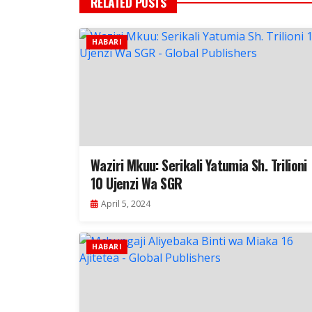
RELATED POSTS
HABARI
Waziri Mkuu: Serikali Yatumia Sh. Trilioni
10 Ujenzi Wa SGR
April 5, 2024
HABARI