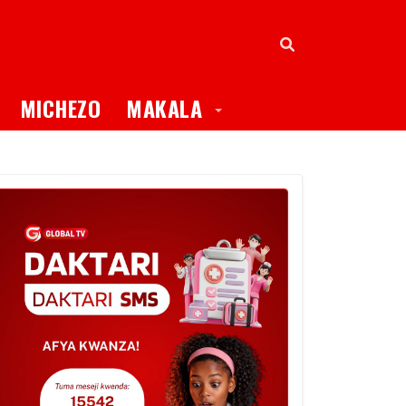
oggle Dropdown
Toggle Dropdown
MICHEZO
MAKALA