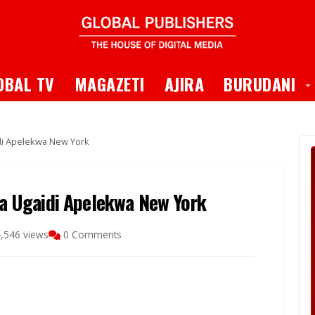
 Dropdown
T
OBAL TV
MAGAZETI
AJIRA
BURUDANI
i Apelekwa New York
 Ugaidi Apelekwa New York
,546 views
0 Comments