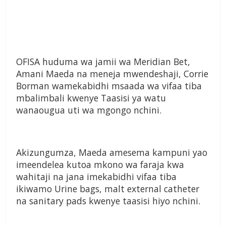
OFISA huduma wa jamii wa Meridian Bet,
Amani Maeda na meneja mwendeshaji, Corrie
Borman wamekabidhi msaada wa vifaa tiba
mbalimbali kwenye Taasisi ya watu
wanaougua uti wa mgongo nchini.
Akizungumza, Maeda amesema kampuni yao
imeendelea kutoa mkono wa faraja kwa
wahitaji na jana imekabidhi vifaa tiba
ikiwamo Urine bags, malt external catheter
na sanitary pads kwenye taasisi hiyo nchini.