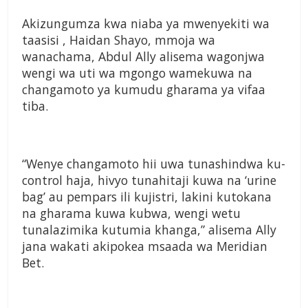
Akizungumza kwa niaba ya mwenyekiti wa
taasisi , Haidan Shayo, mmoja wa
wanachama, Abdul Ally alisema wagonjwa
wengi wa uti wa mgongo wamekuwa na
changamoto ya kumudu gharama ya vifaa
tiba.
“Wenye changamoto hii uwa tunashindwa ku-
control haja, hivyo tunahitaji kuwa na ‘urine
bag’ au pempars ili kujistri, lakini kutokana
na gharama kuwa kubwa, wengi wetu
tunalazimika kutumia khanga,” alisema Ally
jana wakati akipokea msaada wa Meridian
Bet.