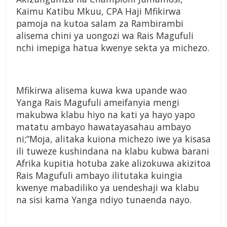
Kaimu Katibu Mkuu, CPA Haji Mfikirwa
pamoja na kutoa salam za Rambirambi
alisema chini ya uongozi wa Rais Magufuli
nchi imepiga hatua kwenye sekta ya michezo.
Mfikirwa alisema kuwa kwa upande wao
Yanga Rais Magufuli ameifanyia mengi
makubwa klabu hiyo na kati ya hayo yapo
matatu ambayo hawatayasahau ambayo
ni;“Moja, alitaka kuiona michezo iwe ya kisasa
ili tuweze kushindana na klabu kubwa barani
Afrika kupitia hotuba zake alizokuwa akizitoa
Rais Magufuli ambayo ilitutaka kuingia
kwenye mabadiliko ya uendeshaji wa klabu
na sisi kama Yanga ndiyo tunaenda nayo.