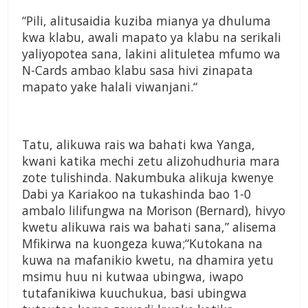
“Pili, alitusaidia kuziba mianya ya dhuluma
kwa klabu, awali mapato ya klabu na serikali
yaliyopotea sana, lakini alituletea mfumo wa
N-Cards ambao klabu sasa hivi zinapata
mapato yake halali viwanjani.“
Tatu, alikuwa rais wa bahati kwa Yanga,
kwani katika mechi zetu alizohudhuria mara
zote tulishinda. Nakumbuka alikuja kwenye
Dabi ya Kariakoo na tukashinda bao 1-0
ambalo lilifungwa na Morison (Bernard), hivyo
kwetu alikuwa rais wa bahati sana,” alisema
Mfikirwa na kuongeza kuwa;“Kutokana na
kuwa na mafanikio kwetu, na dhamira yetu
msimu huu ni kutwaa ubingwa, iwapo
tutafanikiwa kuuchukua, basi ubingwa