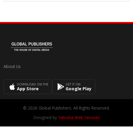
About Us
DOWNLOAD ON THE
GET IT ON
App Store
Google Play
© 2026 Global Publishers. All Rights Reserved.
Designed by
Yatosha Web Services