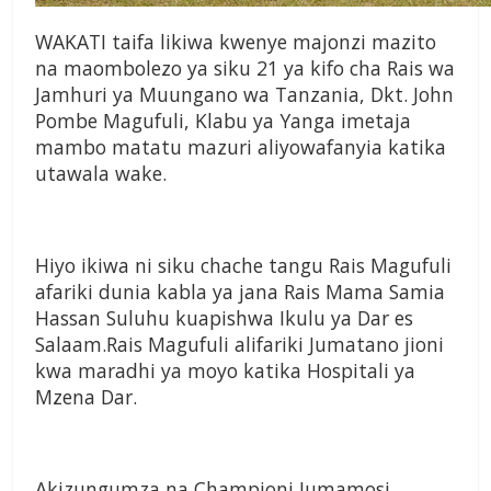
WAKATI taifa likiwa kwenye majonzi mazito
na maombolezo ya siku 21 ya kifo cha Rais wa
Jamhuri ya Muungano wa Tanzania, Dkt. John
Pombe Magufuli, Klabu ya Yanga imetaja
mambo matatu mazuri aliyowafanyia katika
utawala wake.
Hiyo ikiwa ni siku chache tangu Rais Magufuli
afariki dunia kabla ya jana Rais Mama Samia
Hassan Suluhu kuapishwa Ikulu ya Dar es
Salaam.Rais Magufuli alifariki Jumatano jioni
kwa maradhi ya moyo katika Hospitali ya
Mzena Dar.
Akizungumza na Championi Jumamosi,