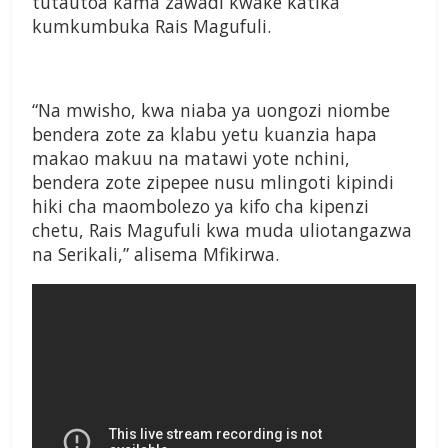
tutautoa kama zawadi kwake katika
kumkumbuka Rais Magufuli.
“Na mwisho, kwa niaba ya uongozi niombe
bendera zote za klabu yetu kuanzia hapa
makao makuu na matawi yote nchini,
bendera zote zipepee nusu mlingoti kipindi
hiki cha maombolezo ya kifo cha kipenzi
chetu, Rais Magufuli kwa muda uliotangazwa
na Serikali,” alisema Mfikirwa.