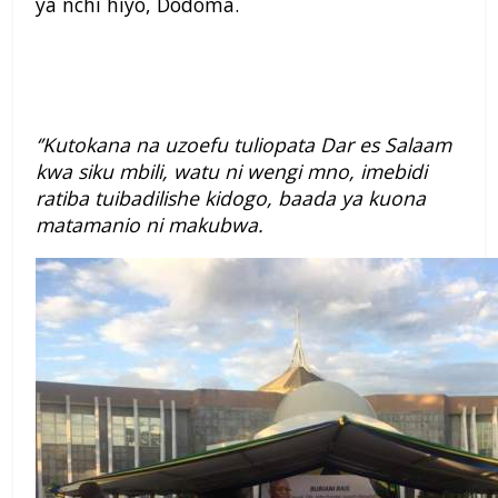
ya nchi hiyo, Dodoma.
‘’Kutokana na uzoefu tuliopata Dar es Salaam
kwa siku mbili, watu ni wengi mno, imebidi
ratiba tuibadilishe kidogo, baada ya kuona
matamanio ni makubwa.