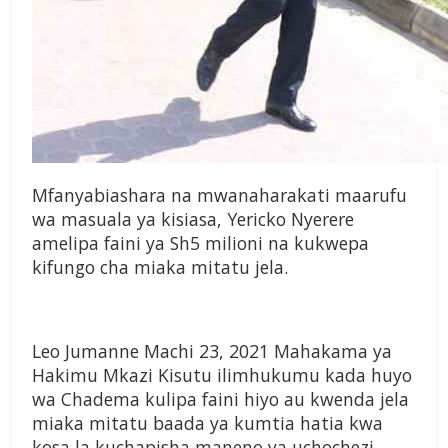
Mfanyabiashara na mwanaharakati maarufu
wa masuala ya kisiasa, Yericko Nyerere
amelipa faini ya Sh5 milioni na kukwepa
kifungo cha miaka mitatu jela.
Leo Jumanne Machi 23, 2021 Mahakama ya
Hakimu Mkazi Kisutu ilimhukumu kada huyo
wa Chadema kulipa faini hiyo au kwenda jela
miaka mitatu baada ya kumtia hatia kwa
kosa la kuchapisha maneno ya uchochezi