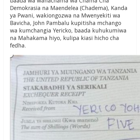
baada wa wanachama wa Chama Cha
Demokrasia na Maendelea (Chadema), Kanda
ya Pwani, wakiongozwa na Mwenyekiti wa
Bavicha, John Pambalu kupitisha mchango
wa kumchangia Yericko, baada kuhukumiwa
na Mahakama hiyo, kulipa kiasi hicho cha
fedha.