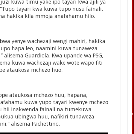
 juzi kuwa timu
yake ipo tayari kwa ajili ya
“Tupo tayari kwa kuwa tupo
nusu fainali,
na hakika kila
mmoja anafahamu hilo.
bwa yenye wachezaji
wengi mahiri, hakika
 tupo
hapa leo, naamini kuwa tunaweza
” alisema Guardiola.
Kwa upande wa PSG,
isema
kuwa wachezaji wake wote wapo
fiti
e ataukosa mchezo huo.
pe ataukosa mchezo huu,
hapana,
nafahamu kuwa yupo
tayari kwenye mchezo
 hii inakwenda fainali na
tumekuwa
hukua ubingwa huu,
nafikiri tunaweza
ni,” alisema
Pachettino.