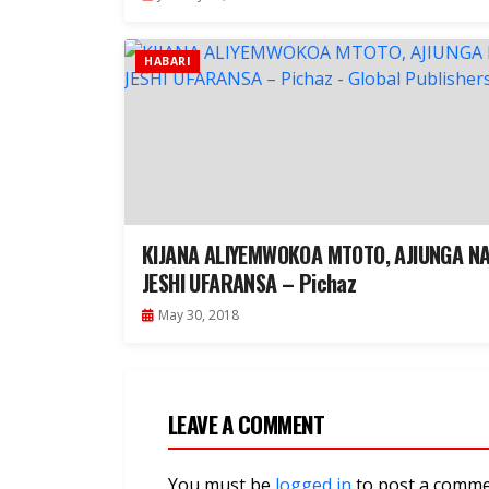
HABARI
KIJANA ALIYEMWOKOA MTOTO, AJIUNGA N
JESHI UFARANSA – Pichaz
May 30, 2018
LEAVE A COMMENT
You must be
logged in
to post a comme