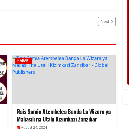
Next
HABARI
Rais Samia Atembelea Banda La Wizara ya
Maliasili na Utalii Kizimkazi Zanzibar
August 24, 2024