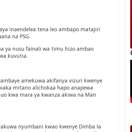
laya
inaendelea tena leo
ambapo matajiri
aana na PSG.
a ya nusu fainali wa timu hizo
ambao
wa kuvutia.
, ambaye amekuwa
akifanya vizuri kwenye
miaka
mitano alichokaa hapo anapewa
huo kwa mara ya kwanza akiwa na
Man
takuwa nyumbani kwao kwenye
Dimba la