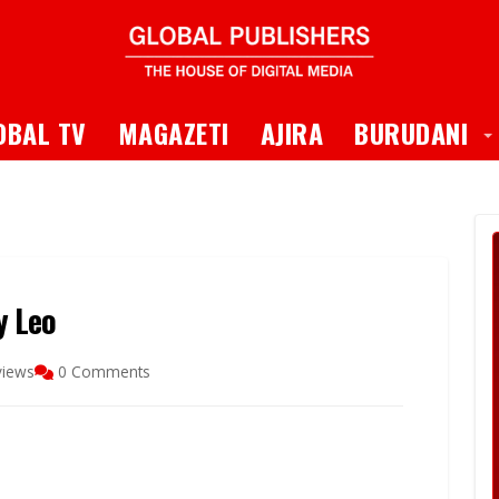
 Dropdown
T
OBAL TV
MAGAZETI
AJIRA
BURUDANI
y Leo
views
0 Comments