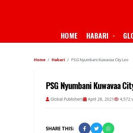
Toggle
HOME
HABARI
GL
Home
Habari
PSG Nyumbani Kuwavaa City Leo
PSG Nyumbani Kuwavaa Cit
Global Publishers
April 28, 2021
4,572 
SHARE THIS: