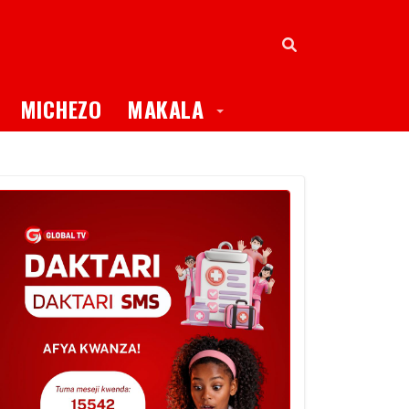
oggle Dropdown
Toggle Dropdown
MICHEZO
MAKALA