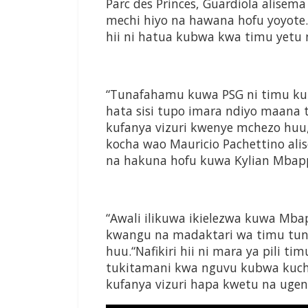
Parc des Princes,
Guardiola alisema
mechi
hiyo na hawana hofu yoyote.
hii ni hatua kubwa
kwa timu yetu 
“Tunafahamu kuwa PSG ni
timu ku
hata sisi
tupo imara ndiyo maana
kufanya vizuri kwenye mchezo
huu,
kocha
wao Mauricio Pachettino al
na hakuna hofu kuwa Kylian
Mbapp
“Awali ilikuwa ikielezwa kuwa
Mbap
kwangu na madaktari
wa timu tu
huu.
“Nafikiri hii ni mara ya pili
timu
tukitamani kwa nguvu
kubwa kuc
kufanya vizuri
hapa kwetu na ugeni