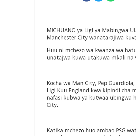
M
ICHUANO ya Ligi
ya Mabingwa U
Manchester City
wanatarajiwa kuv
Huu ni mchezo wa kwanza wa
hatu
unatajwa kuwa utakuwa
mkali na 
Kocha wa Man City, Pep
Guardiola
Ligi Kuu
England kwa kipindi cha 
nafasi kubwa ya kutwaa ubingwa
City.
Katika mchezo huo ambao PSG
wa