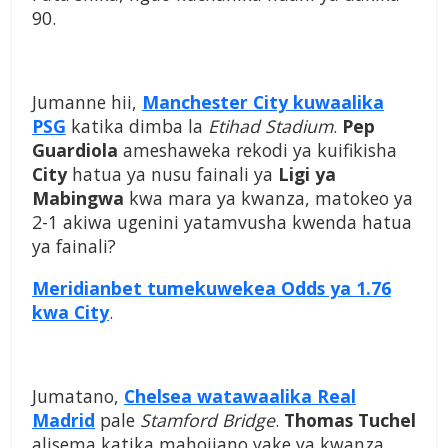
90.
Jumanne hii,
Manchester City kuwaalika
PSG
katika dimba la
Etihad
Stadium
.
Pep
Guardiola
ameshaweka rekodi ya kuifikisha
City
hatua ya nusu fainali ya
Ligi ya
Mabingwa
kwa mara ya kwanza, matokeo ya
2-1 akiwa ugenini yatamvusha kwenda hatua
ya fainali?
Meridianbet tumekuwekea Odds ya 1.76
kwa City
.
Jumatano,
Chelsea watawaalika Real
Madrid
pale
Stamford Bridge
.
Thomas Tuchel
alisema katika mahojiano yake ya kwanza