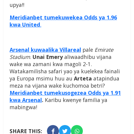
upya!!
Meridianbet tumekuwekea Odds ya 1.96
kwa United
.
Arsenal kuwaalika Villareal
pale
Emirate
Stadium
.
Unai Emery
aliwaadhibu vijana
wake wa zamani kwa magoli 2-1.
Watakamilisha safari yao ya kuelekea fainali
ya Europa msimu huu au
Arteta
atapindua
meza na vijana wake kuchomoa betri?
Meridianbet tumekusogezea Odds ya 1.91
kwa Arsenal
.
Karibu kwenye familia ya
mabingwa!
SHARE THIS: